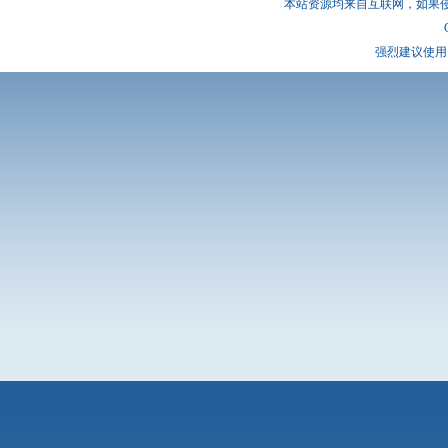
本站资源均来自互联网，如果
强烈建议使用 I