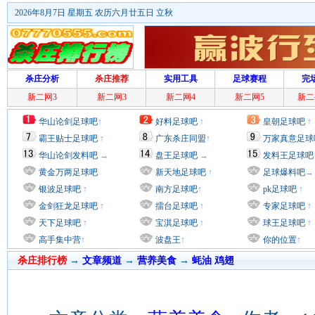
2026年8月7日 星期五 农历六月廿五日 立秋
杀庄分析
杀庄推荐
实用工具
足球赛程
完
新二网3
新二网3
新二网4
新二网5
新二
华山论剑足球吧
↑
好料足球吧
↑
皇朝足球吧
↑
霸王贴士足球吧
↑
广东杀庄同盟
↑
万家真意足球
华山论剑发料吧
→
盘王足球吧
→
发料王足球吧
黄金万两足球吧
新天地足球吧
↑
足球爆料吧
→
银波足球吧
↑
南方足球吧
↑
pk足球吧
↑
金剑狂龙足球吧
↑
擂台足球吧
↑
专家足球吧
↑
天下足球吧
↑
宝淇足球吧
↑
球王足球吧
↑
高手集中营
↑
波盘王
↑
你的位置
↑
杀庄排行榜
→
文章频道
→
营养美食
→
蚝油 鸡翅