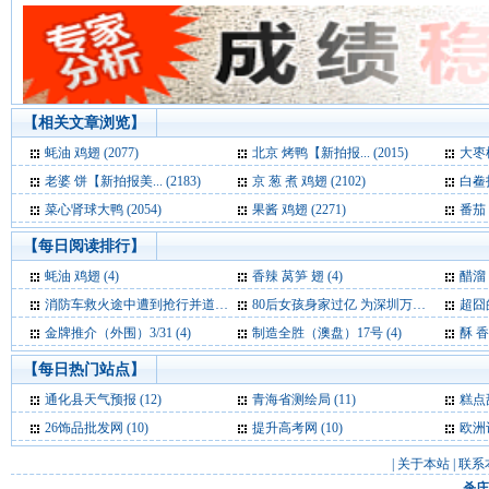
【相关文章浏览】
蚝油 鸡翅 (2077)
北京 烤鸭【新拍报... (2015)
大枣枸
老婆 饼【新拍报美... (2183)
京 葱 煮 鸡翅 (2102)
白鲞扣
菜心肾球大鸭 (2054)
果酱 鸡翅 (2271)
番茄 
【每日阅读排行】
蚝油 鸡翅 (4)
香辣 莴笋 翅 (4)
醋溜
消防车救火途中遭到抢行并道 网友大呼“震惊” (4)
80后女孩身家过亿 为深圳万润科技“三当家” (4)
超囧
金牌推介（外围）3/31 (4)
制造全胜（澳盘）17号 (4)
酥 香
【每日热门站点】
通化县天气预报
(12)
青海省测绘局
(11)
糕点
26饰品批发网
(10)
提升高考网
(10)
欧洲
|
关于本站
|
联系
杀庄