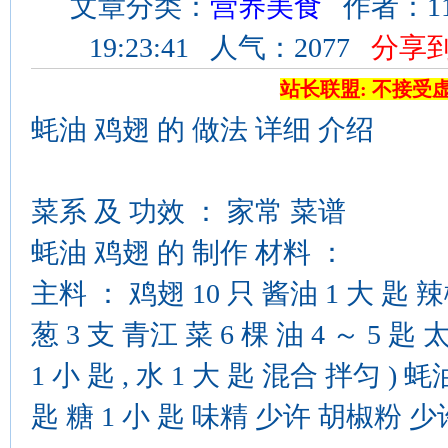
文章分类：
营养美食
作者：11
19:23:41 人气：2077
分享
站长联盟: 不接受
蚝油 鸡翅 的 做法 详细 介绍
菜系 及 功效 ： 家常 菜谱
蚝油 鸡翅 的 制作 材料 ：
主料 ： 鸡翅 10 只 酱油 1 大 匙 辣
葱 3 支 青江 菜 6 棵 油 4 ～ 5 匙
1 小 匙 , 水 1 大 匙 混合 拌匀 ) 蚝
匙 糖 1 小 匙 味精 少许 胡椒粉 少