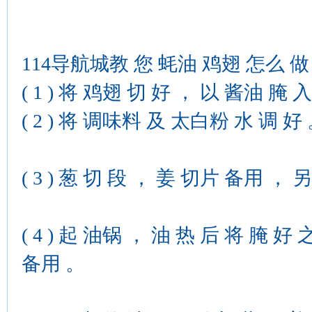
114导航城教 您 蚝油 鸡翅 怎么 做
( 1 ) 将 鸡翅 切 好 ， 以 酱油 腌 
( 2 ) 将 调味料 及 太白粉 水 调 好
( 3 ) 葱 切 段 ， 姜 切片 备用 ，
( 4 ) 起 油锅 ， 油 热 后 将 腌 
备用 。