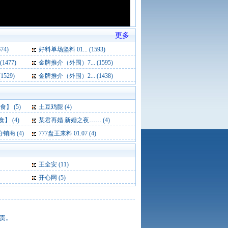
更多
74)
好料单场坚料 01... (1593)
1477)
金牌推介（外围）7... (1595)
529)
金牌推介（外围）2... (1438)
】 (5)
土豆鸡腿 (4)
 (4)
某君再婚 新婚之夜…… (4)
商 (4)
777盘王来料 01.07 (4)
王全安
(11)
开心网
(5)
责。