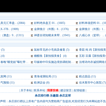
元汇率盘... (2084)
好料绝杀盘王 01... (1605)
好料单场坚料 01... (16
37B... (1909)
金牌推介（外围）8... (1376)
金牌推介（外围）1... (
澳盘）9... (1311)
神婆自诩知晓未来帮... (1941)
八戒心水（篮球） ... (1
(5)
鼠标常见的小毛病及修复 (5)
香菇 炖 鸡【新拍报美食
(4)
糖醋鱼【新拍报美食】 (4)
五彩 豆腐【新拍报美食】
睡觉姐”曝红带给央视多少尴尬 (4)
印媒称中印实施边境协调机制 避免意外冲突 (4)
法维诗内衣诚招网络分销
批发网
(11)
青海省测绘局
(11)
糕点甜品
(11)
天气预报
(11)
欧洲议会
(8)
佳木斯市中心医院
(7)
|
关于本站
|
联系本站
|
我要投稿
|
建议留言
|
友情链接
|
杀庄排行榜
-
乐趣园
-
杀庄足球
声明：杀庄排行榜以上所有广告内容均为赞助商广告提供,对其经营行为本网站恕不负