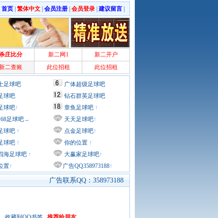
|
首页
|
繁体中文
|
会员注册
|
会员登录
|
建议留言
|
杀庄比分
新二网1
新二开户
新二查账
此位招租
此位招租
士足球吧
广体超级足球吧
足球吧
钻石群英足球吧
足球吧
↑
章鱼足球吧
↑
168足球吧
→
天天足球吧
↑
足球吧
↑
点金足球吧
↑
足球吧
↑
你的位置
↑
四海足球吧
↑
大赢家足球吧
↑
位置
↑
广告QQ358973188
↑
广告联系QQ：358973188
间
收藏到QQ书签
推荐给朋友