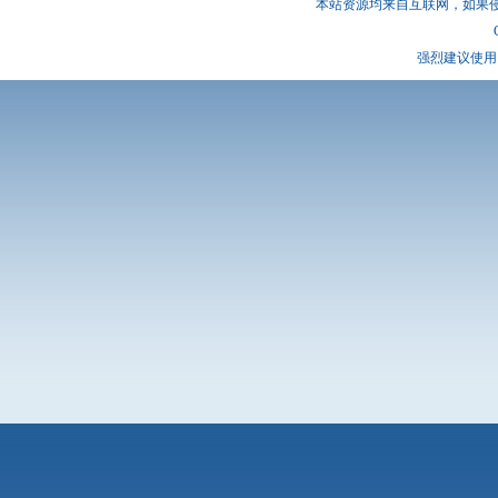
本站资源均来自互联网，如果
强烈建议使用 I