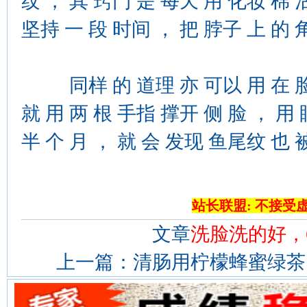
纹 ， 其 窍门 是 每天 用 化妆 棉 
坚持 一 段 时间 ， 把 脖子 上 的 
同样 的 道理 亦 可以 用 在 脸上
就 用 两 根 手指 撑开 侧 脸 ， 用 
半 个 月 ， 就 会 发现 鱼尾纹 也 
站长联盟: 不接受
文章
洗脸洗的好，
上一篇：
清肠用柠檬蜂蜜绿茶