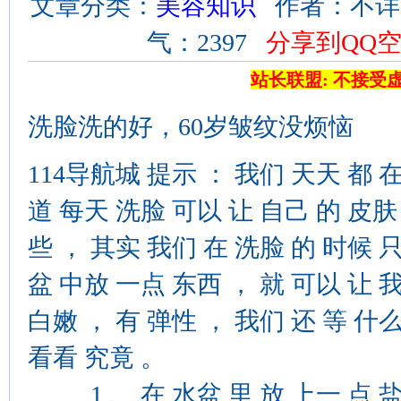
文章分类：
美容知识
作者：不详 来源
气：2397
分享到QQ
站长联盟: 不接受
洗脸洗的好，60岁皱纹没烦恼
114导航城 提示 ： 我们 天天 都 
道 每天 洗脸 可以 让 自己 的 皮肤
些 ， 其实 我们 在 洗脸 的 时候 
盆 中放 一点 东西 ， 就 可以 让 
白嫩 ， 有 弹性 ， 我们 还 等 什么
看看 究竟 。
1 、 在 水盆 里 放 上一 点 