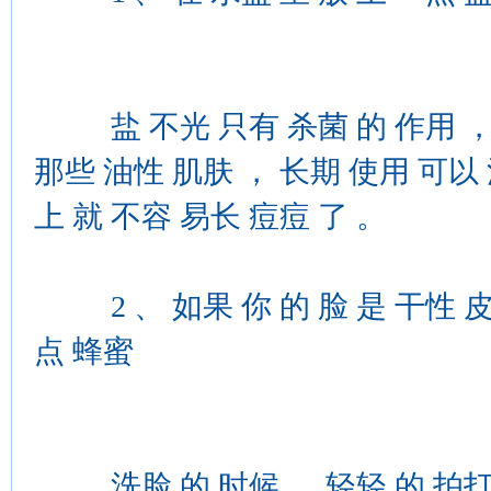
盐 不光 只有 杀菌 的 作用 ， 还
那些 油性 肌肤 ， 长期 使用 可以 
上 就 不容 易长 痘痘 了 。
2 、 如果 你 的 脸 是 干性 皮肤
点 蜂蜜
洗脸 的 时候 ， 轻轻 的 拍打 你