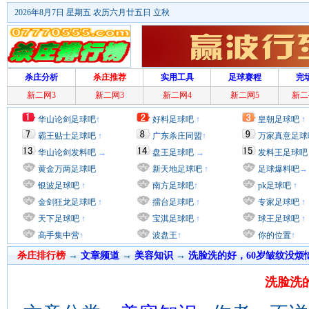
2026年8月7日 星期五 农历六月廿五日 立秋
杀庄分析
杀庄推荐
实用工具
足球赛程
完
新二网3
新二网3
新二网4
新二网5
新二
华山论剑足球吧
↑
好料足球吧
↑
皇朝足球吧
↑
霸王贴士足球吧
↑
广东杀庄同盟
↑
万家真意足球
华山论剑发料吧
→
盘王足球吧
→
发料王足球吧
黄金万两足球吧
新天地足球吧
↑
足球爆料吧
→
银波足球吧
↑
南方足球吧
↑
pk足球吧
↑
金剑狂龙足球吧
↑
擂台足球吧
↑
专家足球吧
↑
天下足球吧
↑
宝淇足球吧
↑
球王足球吧
↑
高手集中营
↑
波盘王
↑
你的位置
↑
杀庄排行榜
→
文章频道
→
美容知识
→
洗脸洗的好，60岁皱纹没烦
洗脸洗