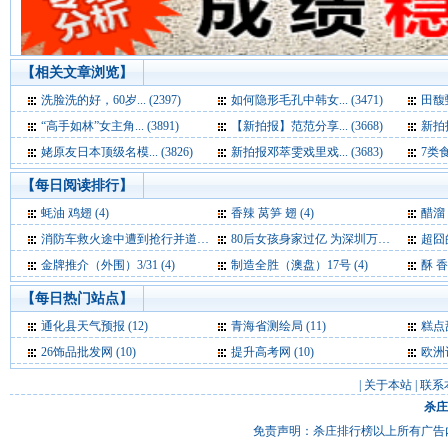
【相关文章浏览】
洗脸洗的好，60岁... (2397)
如何隐形毛孔中韩女... (3471)
田馥甄
“高手如林”女主角... (3891)
【新拍报】范范分享... (3668)
新拍报
姥原友日本顶级名模... (3826)
新拍报邓萃雯戏里戏... (3683)
7类食
【每日阅读排行】
蚝油 鸡翅 (4)
香辣 莴笋 翅 (4)
醋溜
消防车救火途中遭到抢行并道 网友大呼“震惊” (4)
80后女孩身家过亿 为深圳万润科技“三当家” (4)
超囧
金牌推介（外围）3/31 (4)
制造全胜（澳盘）17号 (4)
酥 香
【每日热门站点】
通化县天气预报
(12)
青海省测绘局
(11)
糕点
26饰品批发网
(10)
提升高考网
(10)
欧洲
|
关于本站
|
联系
杀庄
免责声明：杀庄排行榜以上所有广告