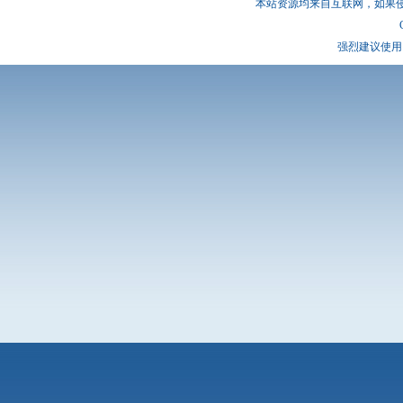
本站资源均来自互联网，如果
强烈建议使用 I