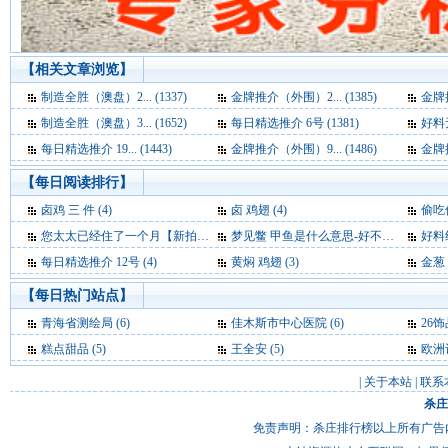
【相关文章浏览】
制造全胜（澳盘）2... (1337)
金牌推介（外围）2... (1385)
金牌推
制造全胜（澳盘）3... (1652)
每日精选推介 6号 (1381)
好料无
每日精选推介 19... (1443)
金牌推介（外围）9... (1486)
金牌推
【每日阅读排行】
卤鸡 三 件 (4)
卤 鸡翅 (4)
偷吃
您太太已经住了一个月【新拍报每日一笑】 (4)
梦见鳖 甲鱼是什么意思-好不好-代表什么-周公解梦 (4)
好料绝
每日精选推介 12号 (4)
黄焖 鸡翅 (3)
金葱 
【每日热门站点】
青海省测绘局
(6)
佳木斯市中心医院
(6)
26
糕点甜品
(5)
王全安
(5)
欧洲
|
关于本站
|
联系
杀庄
免责声明：杀庄排行榜以上所有广告