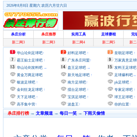
2026年8月8日 星期六 农历六月廿六日
杀庄分析
杀庄推荐
实用工具
足球赛程
完
新二网3
新二网3
新二网4
新二网5
新二
华山论剑足球吧
↑
好料足球吧
↑
皇朝足球吧
↑
霸王贴士足球吧
↑
广东杀庄同盟
↑
万家真意足球
华山论剑发料吧
→
盘王足球吧
→
发料王足球吧
黄金万两足球吧
新天地足球吧
↑
足球爆料吧
→
银波足球吧
↑
南方足球吧
↑
pk足球吧
↑
金剑狂龙足球吧
↑
擂台足球吧
↑
专家足球吧
↑
天下足球吧
↑
宝淇足球吧
↑
球王足球吧
↑
高手集中营
↑
波盘王
↑
你的位置
↑
杀庄排行榜
→
文章频道
→
每日一笑
→
下雨天偷情