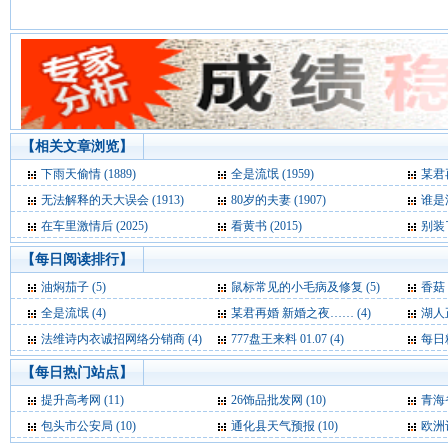
【相关文章浏览】
下雨天偷情 (1889)
全是流氓 (1959)
某君再
无法解释的天大误会 (1913)
80岁的夫妻 (1907)
谁是流
在车里激情后 (2025)
看黄书 (2015)
别装了
【每日阅读排行】
油焖茄子 (5)
鼠标常见的小毛病及修复 (5)
香菇
全是流氓 (4)
某君再婚 新婚之夜…… (4)
湖人正式
法维诗内衣诚招网络分销商 (4)
777盘王来料 01.07 (4)
每日精
【每日热门站点】
提升高考网
(11)
26饰品批发网
(10)
青海
包头市公安局
(10)
通化县天气预报
(10)
欧洲