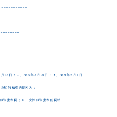
_ _ _ _ _ _ _ _
_ _ _ _ _ _ _ _
 _ _ _ _ _
 13 日 ； C 、 2005 年 3 月 26 日 ； D 、 2009 年 6 月 1 日
 匹配 的 精准 关键词 为 ：
服装 批发 网 ； D 、 女性 服装 批发 的 网站