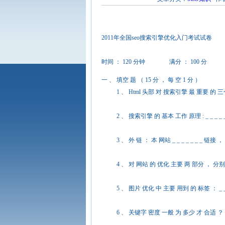
2011年全国seo搜索引擎优化入门考试试卷
时间 ： 120 分钟 满分 ： 100 分
一 、 填空 题 （ 15 分 ， 每 空 1 分 ）
1 、 Html 头部 对 搜索引擎 最 重要 的 三个 标签 _ _ _ 
2 、 搜索引擎 的 基本 工作 原理 : _ _ _ _ _ ， 
3 、 外 链 ： 本 网站 _ _ _ _ _ _ _ 链
4 、 对 网站 的 优化 主要 两 部分 ， 分别 是 _ _ _ 
5 、 图片 优化 中 主要 用到 的 标签 ： _ _ _ _ _ 
6 、 关键字 密度 一般 为 多少 才 合适 ？ _ _ _ _