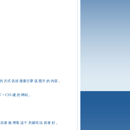
汉字 的 方式 告诉 搜索引擎 该 图片 的 内容 。
IV + CSS 建 的 网站 。
比 后者 好 ， 后者 做 博客 这个 关键词 比 前者 好 。