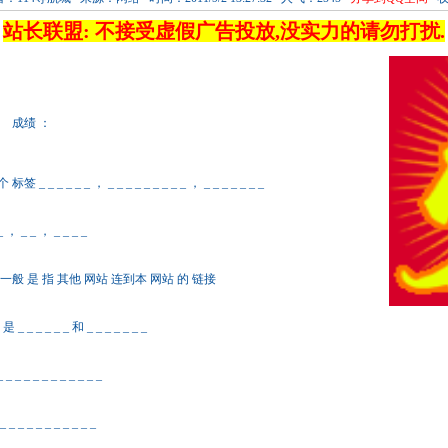
站长联盟: 不接受虚假广告投放,没实力的请勿打扰.
 成绩 ：
_ _ _ ， _ _ _ _ _ _ _ _ _ ， _ _ _ _ _ _ _
_ _ ， _ _ _ _
接 ， 一般 是 指 其他 网站 连到本 网站 的 链接
_ _ _ 和 _ _ _ _ _ _ _
_ _ _ _ _ _ _ _
 _ _ _ _ _ _ _