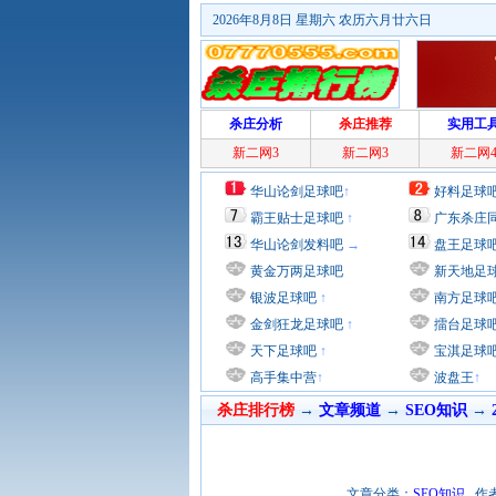
2026年8月8日 星期六 农历六月廿六日
杀庄分析
杀庄推荐
实用工
新二网3
新二网3
新二网
华山论剑足球吧
↑
好料足球
霸王贴士足球吧
↑
广东杀庄
华山论剑发料吧
→
盘王足球
黄金万两足球吧
新天地足
银波足球吧
↑
南方足球
金剑狂龙足球吧
↑
擂台足球
天下足球吧
↑
宝淇足球
高手集中营
↑
波盘王
↑
杀庄排行榜
→
文章频道
→
SEO知识
→
文章分类：
SEO知识
作者：