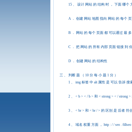
15 、 设计 网站 的 结构 时 ， 下面 哪个 方法
A ． 创建 网站 地图 指向 网站 的 每个 
B ． 网站 的 每个 页面 都 可以通过 最 多 
C ． 把 网站 的 所有 内部 页面 链接 到 你
D ． 创建 网站 的 结构性
三 、 判断 题 （ 10 分 每 小 题 1 分 ）
1 、 img 标签 中 alt 属性 是 可以 告诉 搜索
2 、 < b > < / b > 和 < strong > < / s
3 、 < br > 和 < br / > 的 区别 是 后者 符
4 、 域名 权重 方面 ， http : / / seo . fillse