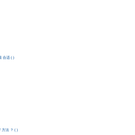
合适 ( )
法 ？ ( )