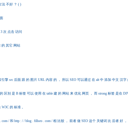
 不好 ？ ( )
页面
3 次 点击 访问
 的 其它 网站
引擎 src 后面 跟 的 图片 URL 内容 的 ， 所以 SEO 可以通过 在 alt 中 添加 中文 
trong > 的 区别 是 B 标签 可以 使用 在 table 建 的 网站 来 优化 网页 ， 而 strong 标签 是在 D
合 W3C 的 标准 。
o . com / 和 http : / / blog . fillseo . com / 相 比较 ， 前者 做 SEO 这个 关键词 