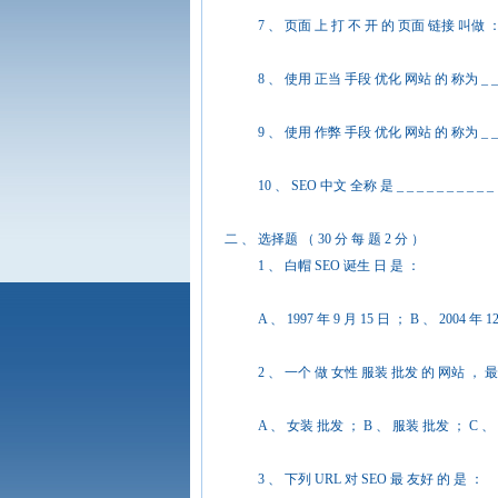
7 、 页面 上 打 不 开 的 页面 链接 叫做 ： _ _ _ 
8 、 使用 正当 手段 优化 网站 的 称为 _ _ _ _ _ 
9 、 使用 作弊 手段 优化 网站 的 称为 _ _ _ _ _
10 、 SEO 中文 全称 是 _ _ _ _ _ _ _ _ _ _
二 、 选择题 （ 30 分 每 题 2 分 ）
1 、 白帽 SEO 诞生 日 是 ：
A 、 1997 年 9 月 15 日 ； B 、 2004 年 12 月
2 、 一个 做 女性 服装 批发 的 网站 ， 最
A 、 女装 批发 ； B 、 服装 批发 ； C 、 
3 、 下列 URL 对 SEO 最 友好 的 是 ：