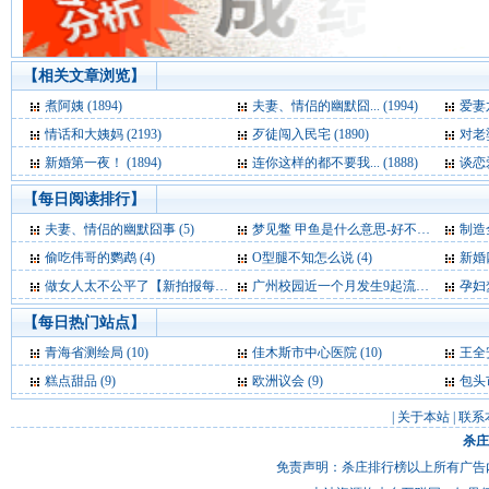
【相关文章浏览】
煮阿姨 (1894)
夫妻、情侣的幽默囧... (1994)
爱妻六
情话和大姨妈 (2193)
歹徒闯入民宅 (1890)
对老婆
新婚第一夜！ (1894)
连你这样的都不要我... (1888)
谈恋爱
【每日阅读排行】
夫妻、情侣的幽默囧事 (5)
梦见鳖 甲鱼是什么意思-好不好-代表什么-周公解梦 (5)
制造全
偷吃伟哥的鹦鹉 (4)
O型腿不知怎么说 (4)
新婚四
做女人太不公平了【新拍报每日一笑】 (4)
广州校园近一个月发生9起流感聚集性病例 (4)
孕妇梦见被狗
【每日热门站点】
青海省测绘局
(10)
佳木斯市中心医院
(10)
王全
糕点甜品
(9)
欧洲议会
(9)
包头
|
关于本站
|
联系
杀庄
免责声明：杀庄排行榜以上所有广告