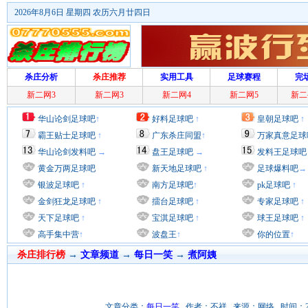
2026年8月6日 星期四 农历六月廿四日
杀庄分析
杀庄推荐
实用工具
足球赛程
完
新二网3
新二网3
新二网4
新二网5
新二
华山论剑足球吧
↑
好料足球吧
↑
皇朝足球吧
↑
霸王贴士足球吧
↑
广东杀庄同盟
↑
万家真意足球
华山论剑发料吧
→
盘王足球吧
→
发料王足球吧
黄金万两足球吧
新天地足球吧
↑
足球爆料吧
→
银波足球吧
↑
南方足球吧
↑
pk足球吧
↑
金剑狂龙足球吧
↑
擂台足球吧
↑
专家足球吧
↑
天下足球吧
↑
宝淇足球吧
↑
球王足球吧
↑
高手集中营
↑
波盘王
↑
你的位置
↑
杀庄排行榜
→
文章频道
→
每日一笑
→
煮阿姨
文章分类：
每日一笑
作者：不祥 来源：网络 时间：2011/9