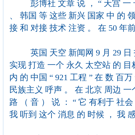
彭博社 文章 说 ， “ 天宫 一 号 
、 韩国 等 这些 新兴 国家 中 的 
接 和 对接 技术 注资 。 在 50 年
英国 天空 新闻网 9 月 29 日 报道
实现 打造 一个 永久 太空站 的 目标 
内 的 中国 “ 921 工程 ” 在 数 
民族主义 呼声 。 在 北京 周边 一个
路 （ 音 ） 说 ： “ 它 有利于 社
我 听到 这个 消息 的 时候 ， 我 感