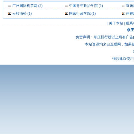
广州国际机票网
(2)
中国青年政治学院
(1)
宣扬
云杉油松
(1)
国家行政学院
(1)
住在
|
关于本站
|
联系
杀庄
免责声明：杀庄排行榜以上所有广告
本站资源均来自互联网，如果
强烈建议使用 I