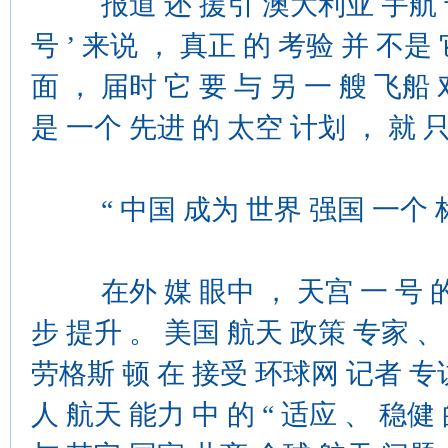
报道 还 援引 澳大利亚 宇航 专家 
号 ’ 来说 ， 真正 的 考验 并 不是
面 ， 届时 它 要 与 另 一 艘 飞船 
是 一个 先进 的 太空 计划 ， 就 
“ 中国 成为 世界 强国 一个 标
在外 媒 眼中 ， 天宫 一 号 的
步 提升 。 美国 航天 政策 专家 、
劳格斯 顿 在 接受 环球网 记者 专访 
人 航天 能力 中 的 “ 适应 、 稳健 