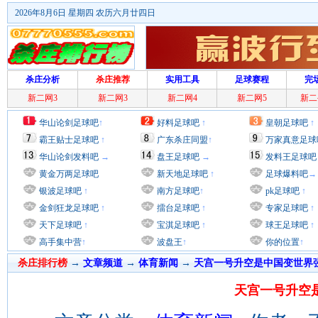
2026年8月6日 星期四 农历六月廿四日
杀庄分析
杀庄推荐
实用工具
足球赛程
完
新二网3
新二网3
新二网4
新二网5
新二
华山论剑足球吧
↑
好料足球吧
↑
皇朝足球吧
↑
霸王贴士足球吧
↑
广东杀庄同盟
↑
万家真意足球
华山论剑发料吧
→
盘王足球吧
→
发料王足球吧
黄金万两足球吧
新天地足球吧
↑
足球爆料吧
→
银波足球吧
↑
南方足球吧
↑
pk足球吧
↑
金剑狂龙足球吧
↑
擂台足球吧
↑
专家足球吧
↑
天下足球吧
↑
宝淇足球吧
↑
球王足球吧
↑
高手集中营
↑
波盘王
↑
你的位置
↑
杀庄排行榜
→
文章频道
→
体育新闻
→
天宫一号升空是中国变世界
天宫一号升空