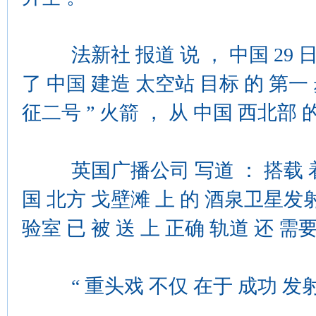
法新社 报道 说 ， 中国 29 日 
了 中国 建造 太空站 目标 的 第一 步 
征二号 ” 火箭 ， 从 中国 西北部 
英国广播公司 写道 ： 搭载 着 中
国 北方 戈壁滩 上 的 酒泉卫星发射
验室 已 被 送 上 正确 轨道 还 需要
“ 重头戏 不仅 在于 成功 发射