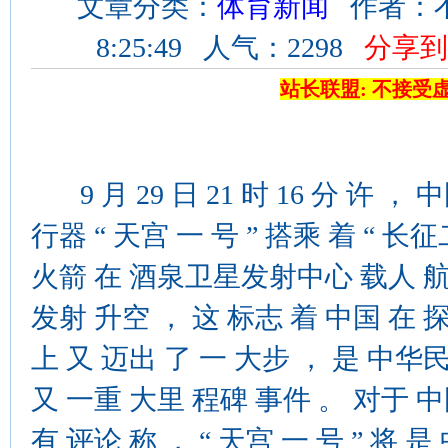
文章分类：
体育新闻
作者：不祥
8:25:49 人气：2298
分享到
站长联盟: 不接受
9 月 29 日 21 时 16 分 许 ， 
行器 “ 天宫 一 号 ” 搭乘 着 “ 长征二
火箭 在 酒泉卫星发射中心 载人 航
发射 升空 ， 这 标志 着 中国 在 
上 又 迈出 了 一 大步 ， 是 中华
又 一重 大里 程碑 事件 。 对于 中
有 评论 称 ， “ 天宫 一 号 ” 将