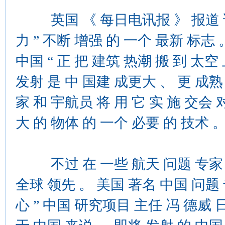
英国 《 每日电讯报 》 报道 说 ， 
力 ” 不断 增强 的 一个 最新 标志 。
中国 “ 正 把 建筑 热潮 搬 到 太空 上
发射 是 中 国建 成更大 、 更 成熟
家 和 宇航员 将 用 它 实 施 交会
大 的 物体 的 一个 必要 的 技术 
不过 在 一些 航天 问题 专家 的
全球 领先 。 美国 著名 中国 问题 
心 ” 中国 研究项目 主任 冯 德威 