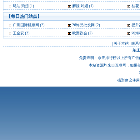
蚝油 鸡翅 (1)
麻辣 鸡翅 (1)
桂花 
【每日热门站点】
广州国际机票网
(2)
26饰品批发网
(2)
提升
王全安
(2)
欧洲议会
(2)
鸿海
|
关于本站
|
联系
杀庄
免责声明：杀庄排行榜以上所有广告
本站资源均来自互联网，如果
强烈建议使用 I