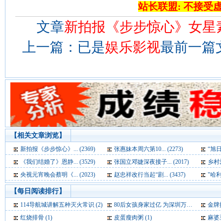
站长联盟: 不接受
文章
新拍报《步步惊心》女星
上一篇：已是
娱乐影视
最前一篇
【相关文章浏览】
新拍报《步步惊心》... (2369)
张惠妹本周六第10... (2273)
“旭日
《我们结婚了》恩静... (3529)
张国立邓婕深夜接子... (2017)
乡村爱
央视元宵晚会蔡明《... (2023)
赵忠祥改行当起“剧... (3437)
"哈利
【每日阅读排行】
114导航城讲解五种灭火常识 (2)
80后女孩身家过亿 为深圳万润科技“三当家” (2)
金牌
红烧排骨 (1)
皮蛋瘦肉粥 (1)
麻婆豆