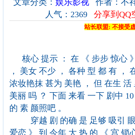
文章分类：
娱乐影视
作者：不祥 来
人气：2369
分享到QQ
站长联盟: 不接受
核心 提示 ： 在 《 步步 惊心 》
， 美女 不少 ， 各种 型 都 有 ， 
浓妆艳抹 甚为 美艳 ， 但 在生 活
美丽 吗 ？ 下面 来看 一下 剧中 1
的 素 颜照吧 。
穿越 剧 的确 是 足够 吸引 眼球 
爱恋 》 到 今年 大 热 的 《 宫 锁