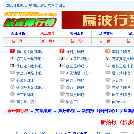
2026年8月6日 星期四 农历六月廿四日
杀庄分析
杀庄推荐
实用工具
足球赛程
完
新二网3
新二网3
新二网4
新二网5
新二
华山论剑足球吧
↑
好料足球吧
↑
皇朝足球吧
↑
霸王贴士足球吧
↑
广东杀庄同盟
↑
万家真意足球
华山论剑发料吧
→
盘王足球吧
→
发料王足球吧
黄金万两足球吧
新天地足球吧
↑
足球爆料吧
→
银波足球吧
↑
南方足球吧
↑
pk足球吧
↑
金剑狂龙足球吧
↑
擂台足球吧
↑
专家足球吧
↑
天下足球吧
↑
宝淇足球吧
↑
球王足球吧
↑
高手集中营
↑
波盘王
↑
你的位置
↑
杀庄排行榜
→
文章频道
→
娱乐影视
→
新拍报《步步惊心》女星素
新拍报《步步