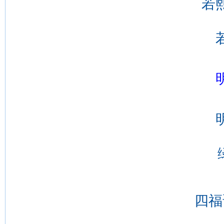
若
若
明玉
绿
四福