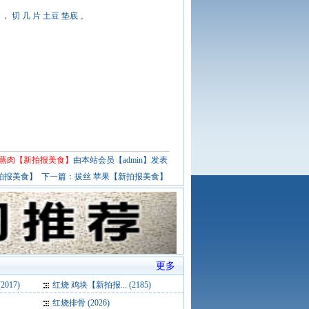
 ， 切 几 片 土豆 垫底 。
蒸肉【新拍报美食】
由本站会员【admin】发表
拍报美食】
下一篇：
拔丝 苹果【新拍报美食】
更多
017)
红烧 鸡块【新拍报... (2185)
红烧排骨 (2026)