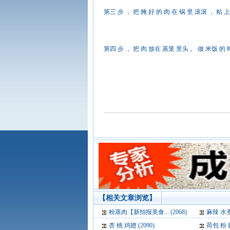
第三 步 ， 把 腌 好 的 肉 在 锅 里 滚滚 ， 粘
第四 步 ， 把 肉 放在 蒸笼 里头 。 做 米饭 的
【相关文章浏览】
粉蒸肉【新拍报美食... (2068)
麻辣 水煮鱼
杏 桃 鸡翅 (2090)
荷包 粉 酱