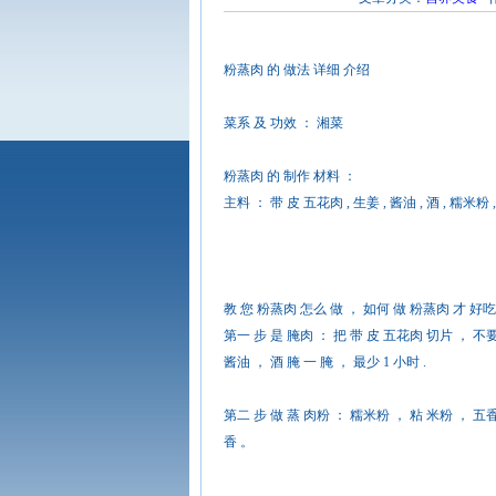
粉蒸肉 的 做法 详细 介绍
菜系 及 功效 ： 湘菜
粉蒸肉 的 制作 材料 ：
主料 ： 带 皮 五花肉 , 生姜 , 酱油 , 酒 , 糯米粉 
教 您 粉蒸肉 怎么 做 ， 如何 做 粉蒸肉 才 好吃
第一 步 是 腌肉 ： 把 带 皮 五花肉 切片 ， 不要
酱油 ， 酒 腌 一 腌 ， 最少 1 小时 .
第二 步 做 蒸 肉粉 ： 糯米粉 ， 粘 米粉 ， 五香粉
香 。