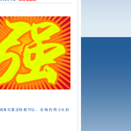
 或者 红薯 淀粉 都 可以 。 在 锅 内 用 小火 炒