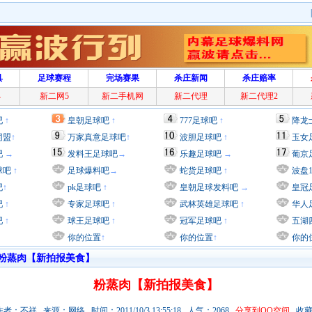
具
足球赛程
完场赛果
杀庄新闻
杀庄赔率
4
新二网5
新二手机网
新二代理
新二代理2
吧
↑
皇朝足球吧
↑
777足球吧
↑
降龙
同盟
↑
万家真意足球吧
↑
波胆足球吧
↑
玉女
吧
→
发料王足球吧
→
乐趣足球吧
→
葡京
球吧
↑
足球爆料吧
→
蛇货足球吧
↑
波盘
吧
↑
pk足球吧
↑
皇朝足球发料吧
→
皇冠
吧
↑
专家足球吧
↑
武林英雄足球吧
↑
华人
吧
↑
球王足球吧
↑
冠军足球吧
↑
五湖
你的位置
↑
你的位置
↑
你的
粉蒸肉【新拍报美食】
粉蒸肉【新拍报美食】
者：不祥 来源：网络 时间：2011/10/3 13:55:18 人气：2068
分享到QQ空间
收藏