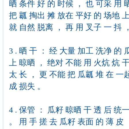
晒 条件 好 的 时候 ， 也 可采 用 晒
把 瓤 掏出 摊 放在 平好 的 场地 上 
就 自然 脱离 ， 再 用 叉子 一 抖 
3 . 晒 干 ： 经 大量 加工 洗净 的
上 晾晒 ， 绝对 不能 用 火炕 炕 干
太 长 ， 更 不能 把 瓜瓤 堆 在 一
成 损失 。
4 . 保管 ： 瓜籽 晾晒 干 透 后 
。 用 手 搓 去 瓜籽 表面 的 薄 皮 