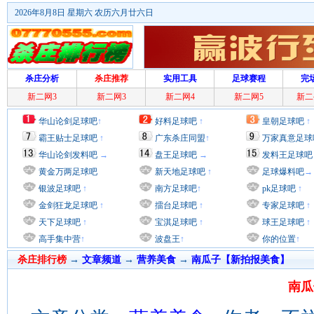
2026年8月8日 星期六 农历六月廿六日
杀庄分析
杀庄推荐
实用工具
足球赛程
完
新二网3
新二网3
新二网4
新二网5
新二
华山论剑足球吧
↑
好料足球吧
↑
皇朝足球吧
↑
霸王贴士足球吧
↑
广东杀庄同盟
↑
万家真意足球
华山论剑发料吧
→
盘王足球吧
→
发料王足球吧
黄金万两足球吧
新天地足球吧
↑
足球爆料吧
→
银波足球吧
↑
南方足球吧
↑
pk足球吧
↑
金剑狂龙足球吧
↑
擂台足球吧
↑
专家足球吧
↑
天下足球吧
↑
宝淇足球吧
↑
球王足球吧
↑
高手集中营
↑
波盘王
↑
你的位置
↑
杀庄排行榜
→
文章频道
→
营养美食
→
南瓜子【新拍报美食】
南瓜