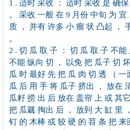
1 . 适时 采收 ： 适时 采收 是 确
。 采收 一般 在 9 月份 中旬 为 宜
质 ， 并有 许多 小 瘤 状 凸起 ， 
。
2 . 切 瓜 取 子 ： 切 瓜 取 子 不
不能 纵向 切 ， 以免 把 瓜子 切 
瓜 时 最好 先 把 瓜 肉 切 透 （ 一
瓜 后 用 手 将 瓜子 挤出 ， 放在 
瓜籽 捞 出 后 放在 盖帘 上 或 其它
把 瓜瓤 掏出 后 ， 放到 大 缸 里 
钉 的 木棒 或 较 硬 的 苕 条 把 