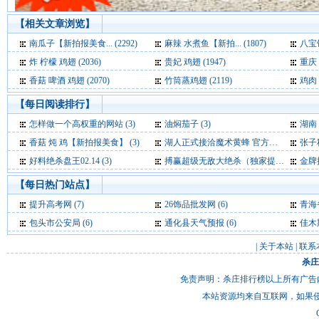
【相关文章浏览】
南瓜子【新拍报美食... (2292)
麻辣 水煮鱼【新拍... (1807)
八宝饭
炸 柠檬 鸡翅 (2036)
贵妃 鸡翅 (1947)
重庆 酸
香菇 啤酒 鸡翅 (2070)
竹筒蒸鸡翅 (2119)
鸡肉 
【每日阅读排行】
怎样做一个高权重的网站 (3)
油焖茄子 (3)
湖南 
香菇 炖 鸡【新拍报美食】 (3)
湖人正式接洽魔术黄蜂 官方求购霍华德+保罗 (3)
张子秋：
好料绝杀盘王02.14 (3)
搏赢超级无敌大绝杀（独家提供）06.13 (3)
金牌推
【每日热门站点】
提升高考网
(7)
26饰品批发网
(6)
青海
包头市公安局
(6)
通化县天气预报
(6)
佳木
|
关于本站
|
联系
杀庄
免责声明：杀庄排行榜以上所有广告
本站资源均来自互联网，如果