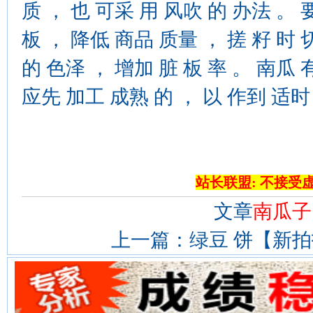
质 ， 也 可采 用 风吹 的 办法 。 
板 ， 降低 商品 质量 ， 搓 籽 时 
的 色泽 ， 增加 脏 板 率 。 南瓜 
应先 加工 成熟 的 ， 以 作到 适时
站长联盟: 不接受
文章
南瓜子
上一篇：
绿豆 饼【新