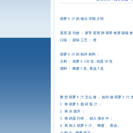
胡萝卜 汁 的 做法 详细 介绍
菜系 及 功效 ： 家常 菜谱 肺 调养 食谱 咳喘 
口味 ： 甜味 工艺 ： 煮
胡萝卜 汁 的 制作 材料 ：
主料 ： 胡萝卜 150 克 , 鸡蛋 50 克
调料 ： 蜂蜜 5 克 , 香油 3 克
教 您 胡萝卜 汁 怎么 做 ， 如何 做 胡萝卜 汁 
1 . 将 胡萝卜 搅 碎 取 汁 ；
2 . 将 水 烧开 ；
3 . 将 鸡蛋 打碎 ， 倒入 沸水 中 ；
4 . 再 加入 胡萝卜 汁 、 蜂蜜 、 香油 。
小 帖 士 - 健康 提示 ：