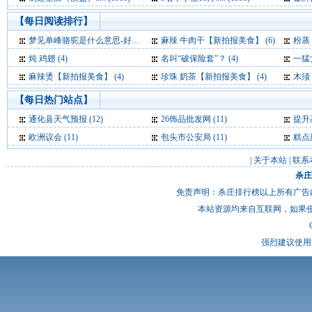
【每日阅读排行】
梦见单峰骆驼是什么意思-好不好-代表什么-周公解梦 (7)
麻辣 牛肉干【新拍报美食】 (6)
粉蒸
炖 鸡翅 (4)
名叫“破保险套”？ (4)
一猛
麻辣烫【新拍报美食】 (4)
珍珠 奶茶【新拍报美食】 (4)
木须 肉
【每日热门站点】
通化县天气预报
(12)
26饰品批发网
(11)
提升
欧洲议会
(11)
包头市公安局
(11)
糕点
|
关于本站
|
联系
杀庄
免责声明：杀庄排行榜以上所有广告
本站资源均来自互联网，如果
强烈建议使用 I