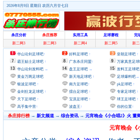
2026年8月9日 星期日 农历六月廿七日
杀庄分析
杀庄推荐
实用工具
足球赛程
完
新二网3
新二网3
新二网4
新二网5
新二
华山论剑足球吧
↑
好料足球吧
↑
皇朝足球吧
↑
霸王贴士足球吧
↑
广东杀庄同盟
↑
万家真意足球
华山论剑发料吧
→
盘王足球吧
→
发料王足球吧
黄金万两足球吧
新天地足球吧
↑
足球爆料吧
→
银波足球吧
↑
南方足球吧
↑
pk足球吧
↑
金剑狂龙足球吧
↑
擂台足球吧
↑
专家足球吧
↑
天下足球吧
↑
宝淇足球吧
↑
球王足球吧
↑
高手集中营
↑
波盘王
↑
你的位置
↑
杀庄排行榜
→
新文频道
→
综合资讯
→
元宵晚会《小合唱2》火 董
元宵晚会《