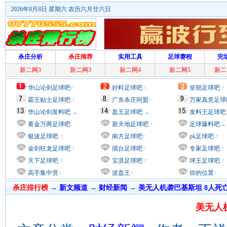
2026年8月8日 星期六 农历六月廿六日
杀庄分析
杀庄推荐
实用工具
足球赛程
完
新二网3
新二网3
新二网4
新二网5
新二
华山论剑足球吧
↑
好料足球吧
↑
皇朝足球吧
↑
霸王贴士足球吧
↑
广东杀庄同盟
↑
万家真意足球
华山论剑发料吧
→
盘王足球吧
→
发料王足球吧
黄金万两足球吧
新天地足球吧
↑
足球爆料吧
→
银波足球吧
↑
南方足球吧
↑
pk足球吧
↑
金剑狂龙足球吧
↑
擂台足球吧
↑
专家足球吧
↑
天下足球吧
↑
宝淇足球吧
↑
球王足球吧
↑
高手集中营
↑
波盘王
↑
你的位置
↑
杀庄排行榜
→
新文频道
→
财经新闻
→
美无人机袭巴基斯坦 8人死
美无人