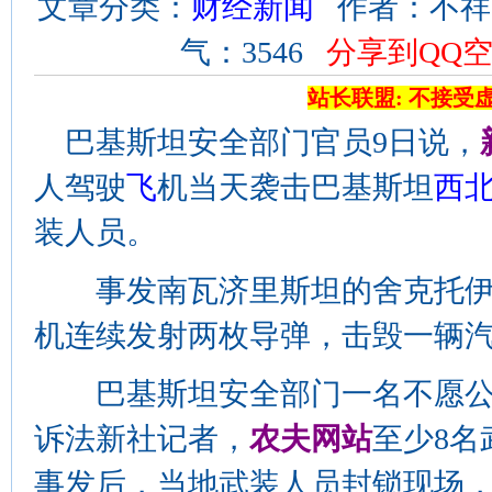
文章分类：
财经新闻
作者：不祥 来源
气：3546
分享到QQ
站长联盟: 不接受
巴基斯坦安全部门官员9日说，
人驾驶
飞
机当天袭击巴基斯坦
西
装人员。
事发南瓦济里斯坦的舍克托伊
机连续发射两枚导弹，击毁一辆
巴基斯坦安全部门一名不愿公
诉法新社记者，
农夫网站
至少8
事发后，当地武装人员封锁现场