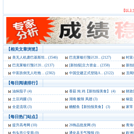
【以上
【相关文章浏览】
美无人机袭巴基斯坦... (3546)
巴克莱银行预计20... (2127)
时富金
巴克莱银行预计20... (2137)
[新拍报]主力资金... (2358)
新拍报
中富跌倒无人吃饱 ... (2302)
中国交建正式登陆A... (2122)
丑闻缠
【每日阅读排行】
油焖茄子 (4)
香菇 炖 鸡【新拍报美食】 (4)
财政部官
土豆鸡腿 (3)
湖南 酸辣 凤翅 (3)
椒盐 
全是流氓 (3)
糖醋鱼【新拍报美食】 (3)
家常
【每日热门站点】
提升高考网
(10)
26饰品批发网
(9)
青海
包头市公安局
(9)
通化县天气预报
(9)
欧洲