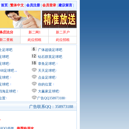
|
首页
|
繁体中文
|
会员注册
|
会员登录
|
建议留言
|
杀庄比分
新二网1
新二开户
新二查账
此位招租
此位招租
士足球吧
广体超级足球吧
足球吧
钻石群英足球吧
足球吧
↑
章鱼足球吧
↑
168足球吧
→
天天足球吧
↑
足球吧
↑
点金足球吧
↑
足球吧
↑
你的位置
↑
四海足球吧
↑
大赢家足球吧
↑
位置
↑
广告QQ358973188
↑
广告联系QQ：358973188
么
到QQ书签
推荐给朋友