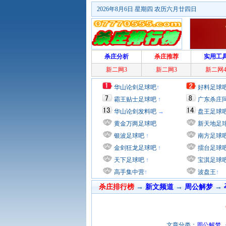
2026年8月6日 星期四 农历六月廿四日
杀庄分析
杀庄推荐
实用工
新二网3
新二网3
新二网
华山论剑足球吧
↑
好料足球
霸王贴士足球吧
↑
广东杀庄
华山论剑发料吧
→
盘王足球
黄金万两足球吧
新天地足
银波足球吧
↑
南方足球
金剑狂龙足球吧
↑
擂台足球
天下足球吧
↑
宝淇足球
高手集中营
↑
波盘王
↑
杀庄排行榜
→
新文频道
→
周公解梦
→
文章分类：
周公解梦
作