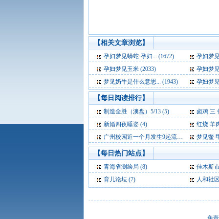
【相关文章浏览】
孕妇梦见蟒蛇-孕妇... (1672)
孕妇梦见婴
孕妇梦见玉米 (2033)
孕妇梦见蛇和
梦见奶牛是什么意思... (1943)
孕妇梦见被狗
【每日阅读排行】
制造全胜（澳盘）5/13 (5)
卤鸡 三 件
新婚四夜睡姿 (4)
红烧 羊
广州校园近一个月发生9起流感聚集性病例 (4)
梦见鳖 甲鱼是什
【每日热门站点】
青海省测绘局
(8)
佳木斯
育儿论坛
(7)
人和社
免责