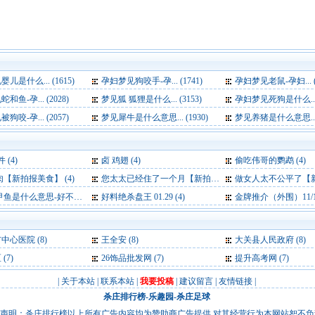
儿是什么... (1615)
孕妇梦见狗咬手-孕... (1741)
孕妇梦见老鼠-孕妇... (1
鱼-孕... (2028)
梦见狐 狐狸是什么... (3153)
孕妇梦见死狗是什么... (
咬-孕... (2057)
梦见犀牛是什么意思... (1930)
梦见养猪是什么意思... (
 (4)
卤 鸡翅 (4)
偷吃伟哥的鹦鹉 (4)
肉【新拍报美食】 (4)
您太太已经住了一个月【新拍报每日一笑】 (4)
做女人太不公平了【新拍报每日一
么意思-好不好-代表什么-周公解梦 (4)
好料绝杀盘王 01.29 (4)
金牌推介（外围）11/18
市中心医院
(8)
王全安
(8)
大关县人民政府
(8)
区
(7)
26饰品批发网
(7)
提升高考网
(7)
|
关于本站
|
联系本站
|
我要投稿
|
建议留言
|
友情链接
|
杀庄排行榜
-
乐趣园
-
杀庄足球
声明：杀庄排行榜以上所有广告内容均为赞助商广告提供,对其经营行为本网站恕不负