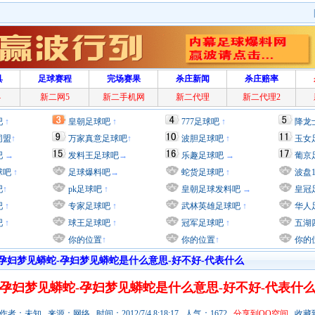
具
足球赛程
完场赛果
杀庄新闻
杀庄赔率
4
新二网5
新二手机网
新二代理
新二代理2
吧
↑
皇朝足球吧
↑
777足球吧
↑
降龙
同盟
↑
万家真意足球吧
↑
波胆足球吧
↑
玉女
吧
→
发料王足球吧
→
乐趣足球吧
→
葡京
球吧
↑
足球爆料吧
→
蛇货足球吧
↑
波盘
吧
↑
pk足球吧
↑
皇朝足球发料吧
→
皇冠
吧
↑
专家足球吧
↑
武林英雄足球吧
↑
华人
吧
↑
球王足球吧
↑
冠军足球吧
↑
五湖
你的位置
↑
你的位置
↑
你的
孕妇梦见蟒蛇-孕妇梦见蟒蛇是什么意思-好不好-代表什么
孕妇梦见蟒蛇-孕妇梦见蟒蛇是什么意思-好不好-代表什
者：未知 来源：网络 时间：2012/7/4 8:18:17 人气：1672
分享到QQ空间
收藏