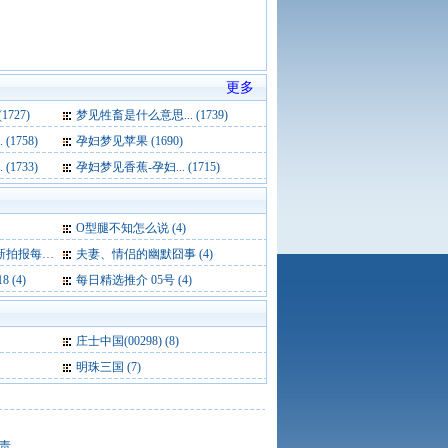
更多
727)
梦见牲畜是什么意思... (1739)
1758)
孕妇梦见苹果 (1690)
1733)
孕妇梦见香蕉-孕妇... (1715)
O型腿不知怎么说 (4)
笑】 (4)
夫妻、情侣的幽默囧事 (4)
 (4)
每日精选推介 05号 (4)
庄士中国(00298)
(8)
明珠三国
(7)
责。