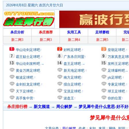
2026年8月8日 星期六 农历六月廿六日
杀庄分析
杀庄推荐
实用工具
足球赛程
完
新二网3
新二网3
新二网4
新二网5
新二
华山论剑足球吧
↑
好料足球吧
↑
皇朝足球吧
↑
霸王贴士足球吧
↑
广东杀庄同盟
↑
万家真意足球
华山论剑发料吧
→
盘王足球吧
→
发料王足球吧
黄金万两足球吧
新天地足球吧
↑
足球爆料吧
→
银波足球吧
↑
南方足球吧
↑
pk足球吧
↑
金剑狂龙足球吧
↑
擂台足球吧
↑
专家足球吧
↑
天下足球吧
↑
宝淇足球吧
↑
球王足球吧
↑
高手集中营
↑
波盘王
↑
你的位置
↑
杀庄排行榜
→
新文频道
→
周公解梦
→
梦见犀牛是什么意思-好不好
梦见犀牛是什么意
文章分类：
周公解梦
作者：未知 来源：网络 时间：2012/8