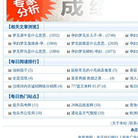
【相关文章浏览】
梦见犀牛是什么意思... (1932)
孕妇梦见生儿子-孕... (1740)
孕妇梦
孕妇梦见鬼缠身-孕... (1804)
梦见驯鹿是什么意思... (2028)
孕妇梦
梦见野马是什么意思... (1884)
孕妇梦见蟒蛇-孕妇... (1673)
孕妇梦
【每日阅读排行】
油焖茄子 (5)
鼠标常见的小毛病及修复 (5)
香菇
全是流氓 (4)
某君再婚 新婚之夜…… (4)
湖人正式
法维诗内衣诚招网络分销商 (4)
777盘王来料 01.07 (4)
每日精
【每日热门站点】
提升高考网
(11)
26饰品批发网
(10)
青海
包头市公安局
(10)
通化县天气预报
(10)
欧洲
|
关于本站
|
联系
杀庄
免责声明：杀庄排行榜以上所有广告