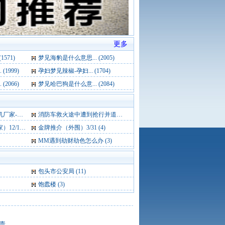
更多
571)
梦见海豹是什么意思... (2005)
1999)
孕妇梦见辣椒-孕妇... (1704)
2066)
梦见哈巴狗是什么意... (2084)
厂家 (4)
消防车救火途中遭到抢行并道 网友大呼“震惊” (4)
11 (4)
金牌推介（外围）3/31 (4)
MM遇到劫财劫色怎么办 (3)
包头市公安局
(11)
饱蠹楼
(3)
责。