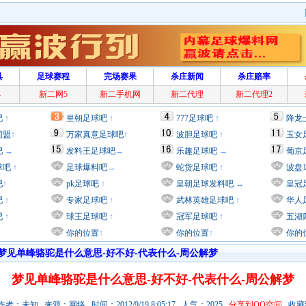
具
足球赛程
完场赛果
杀庄新闻
杀庄赔率
4
新二网5
新二手机网
新二代理
新二代理2
吧
↑
皇朝足球吧
↑
777足球吧
↑
降龙
同盟
↑
万家真意足球吧
↑
波胆足球吧
↑
玉女
吧
→
发料王足球吧
→
乐趣足球吧
→
葡京
球吧
↑
足球爆料吧
→
蛇货足球吧
↑
波盘
吧
↑
pk足球吧
↑
皇朝足球发料吧
→
皇冠
吧
↑
专家足球吧
↑
武林英雄足球吧
↑
华人
吧
↑
球王足球吧
↑
冠军足球吧
↑
五湖
你的位置
↑
你的位置
↑
你的
梦见单峰骆驼是什么意思-好不好-代表什么-周公解梦
梦见单峰骆驼是什么意思-好不好-代表什么-周公解梦
者：未知 来源：网络 时间：2012/9/19 8:05:17 人气：2025
分享到QQ空间
收藏