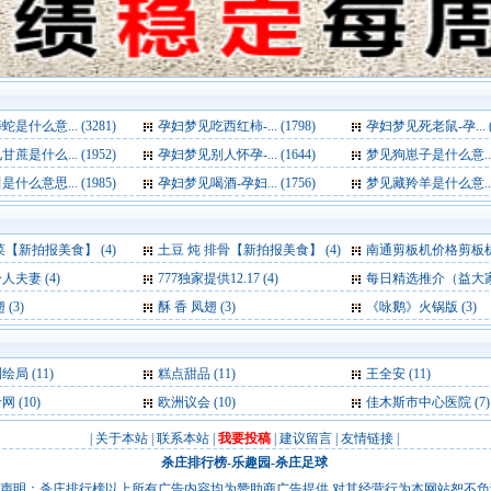
是什么意... (3281)
孕妇梦见吃西红柿-... (1798)
孕妇梦见死老鼠-孕... (1
蔗是什么... (1952)
孕妇梦见别人怀孕-... (1644)
梦见狗崽子是什么意... (
什么意思... (1985)
孕妇梦见喝酒-孕妇... (1756)
梦见藏羚羊是什么意... (
菜【新拍报美食】 (4)
土豆 炖 排骨【新拍报美食】 (4)
南通剪板机价格剪板机厂家-卷板机
夫妻 (4)
777独家提供12.17 (4)
每日精选推介（益大家）12/
(3)
酥 香 凤翅 (3)
《咏鹅》火锅版 (3)
测绘局
(11)
糕点甜品
(11)
王全安
(11)
考网
(10)
欧洲议会
(10)
佳木斯市中心医院
(7)
|
关于本站
|
联系本站
|
我要投稿
|
建议留言
|
友情链接
|
杀庄排行榜
-
乐趣园
-
杀庄足球
声明：杀庄排行榜以上所有广告内容均为赞助商广告提供,对其经营行为本网站恕不负