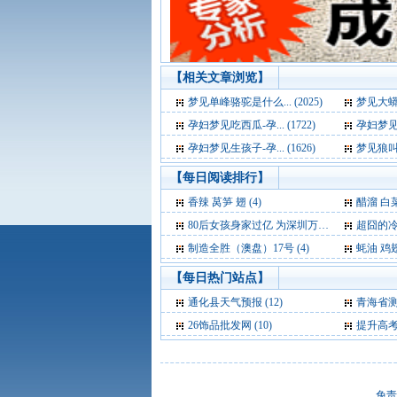
【相关文章浏览】
梦见单峰骆驼是什么... (2025)
梦见大蟒蛇
孕妇梦见吃西瓜-孕... (1722)
孕妇梦见甘
孕妇梦见生孩子-孕... (1626)
梦见狼叫是
【每日阅读排行】
香辣 莴笋 翅 (4)
醋溜 白
80后女孩身家过亿 为深圳万润科技“三当家” (4)
超囧的冷人
制造全胜（澳盘）17号 (4)
蚝油 鸡翅 
【每日热门站点】
通化县天气预报
(12)
青海省
26饰品批发网
(10)
提升高
免责