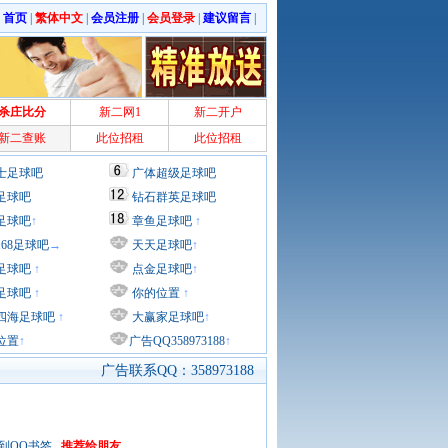
|
首页
|
繁体中文
|
会员注册
|
会员登录
|
建议留言
|
杀庄比分
新二网1
新二开户
新二查账
此位招租
此位招租
士足球吧
广体超级足球吧
足球吧
钻石群英足球吧
足球吧
↑
章鱼足球吧
↑
168足球吧
→
天天足球吧
↑
足球吧
↑
点金足球吧
↑
足球吧
↑
你的位置
↑
四海足球吧
↑
大赢家足球吧
↑
位置
↑
广告QQ358973188
↑
广告联系QQ：358973188
到QQ书签
推荐给朋友