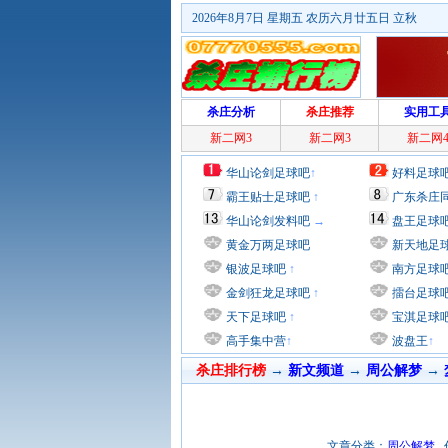
2026年8月7日 星期五 农历六月廿五日 立秋
杀庄分析
杀庄推荐
实用工
新二网3
新二网3
新二网
华山论剑足球吧
↑
好料足球
霸王贴士足球吧
↑
广东杀庄
华山论剑发料吧
→
盘王足球
黄金万两足球吧
新天地足
银波足球吧
↑
南方足球
金剑狂龙足球吧
↑
擂台足球
天下足球吧
↑
宝淇足球
高手集中营
↑
波盘王
↑
杀庄排行榜
→
新文频道
→
周公解梦
→
文章分类：
周公解梦
作