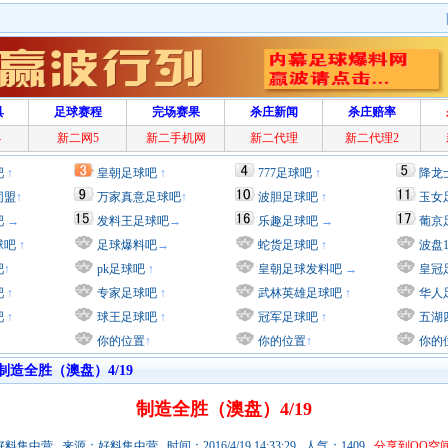
具
足球赛程
完场赛果
杀庄新闻
杀庄赔率
4
新二网5
新二手机网
新二代理
新二代理2
吧
↑
皇朝足球吧
↑
777足球吧
↑
降龙
同盟
↑
万家真意足球吧
↑
波胆足球吧
↑
玉女
吧
→
发料王足球吧
→
乐趣足球吧
→
葡京
球吧
↑
足球爆料吧
→
蛇货足球吧
↑
波盘
吧
↑
pk足球吧
↑
皇朝足球发料吧
→
皇冠
吧
↑
专家足球吧
↑
武林英雄足球吧
↑
华人
吧
↑
球王足球吧
↑
冠军足球吧
↑
五湖
你的位置
↑
你的位置
↑
你的
制造全胜（澳盘）4/19
制造全胜（澳盘）4/19
集中营 来源：好料集中营 时间：2016/4/19 14:33:29 人气：1409
分享到QQ空