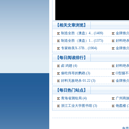
【相关文章浏览】
制造全胜（澳盘）4... (1409)
金牌推介（
制造全胜（澳盘）1... (1375)
好料绝杀盘王
专家称美X-37B... (1904)
金牌推介（
【每日阅读排行】
卤 鸡翅 (4)
好料绝杀盘王
偷吃伟哥的鹦鹉 (3)
O型腿不知
好料无敌绝杀 01.22 (3)
金牌推介
【每日热门站点】
青海省测绘局
(4)
广州商
浙江工业大学图书馆
(3)
饱蠹楼
(
免责