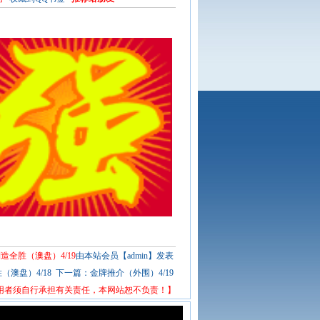
造全胜（澳盘）4/19
由本站会员【admin】发表
（澳盘）4/18
下一篇：
金牌推介（外围）4/19
用者须自行承担有关责任，本网站恕不负责！】