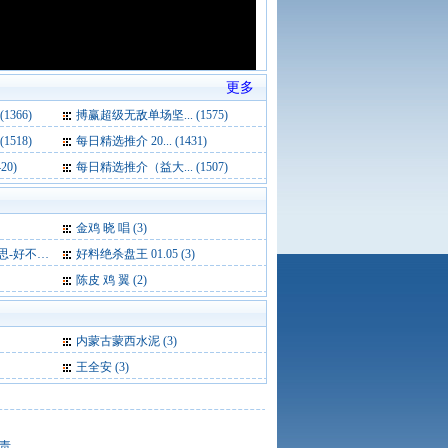
更多
1366)
搏赢超级无敌单场坚... (1575)
1518)
每日精选推介 20... (1431)
20)
每日精选推介（益大... (1507)
金鸡 晓 唱 (3)
周公解梦 (3)
好料绝杀盘王 01.05 (3)
陈皮 鸡 翼 (2)
内蒙古蒙西水泥
(3)
王全安
(3)
责。