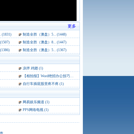
更多
1831)
制造全胜（澳盘）5... (1448)
1507)
制造全胜（澳盘）8... (1447)
1386)
制造全胜（澳盘）5... (1367)
凉拌 鸡翅 (1)
【相拍报】Word绝招办公技巧 (1)
自行车插屁股里疼不疼 (1)
网易娱乐频道
(1)
PPS网络电视
(1)
责。