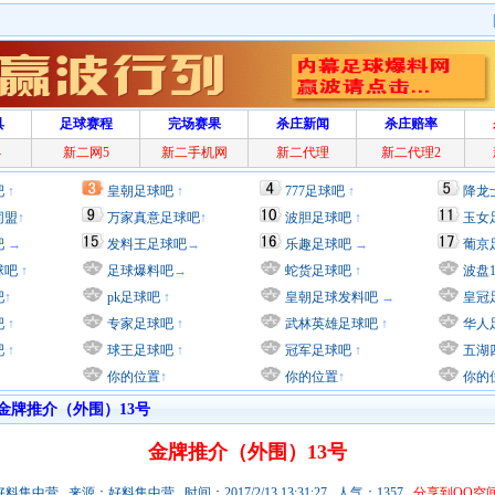
具
足球赛程
完场赛果
杀庄新闻
杀庄赔率
4
新二网5
新二手机网
新二代理
新二代理2
吧
↑
皇朝足球吧
↑
777足球吧
↑
降龙
同盟
↑
万家真意足球吧
↑
波胆足球吧
↑
玉女
吧
→
发料王足球吧
→
乐趣足球吧
→
葡京
球吧
↑
足球爆料吧
→
蛇货足球吧
↑
波盘
吧
↑
pk足球吧
↑
皇朝足球发料吧
→
皇冠
吧
↑
专家足球吧
↑
武林英雄足球吧
↑
华人
吧
↑
球王足球吧
↑
冠军足球吧
↑
五湖
你的位置
↑
你的位置
↑
你的
金牌推介（外围）13号
金牌推介（外围）13号
集中营 来源：好料集中营 时间：2017/2/13 13:31:27 人气：1357
分享到QQ空