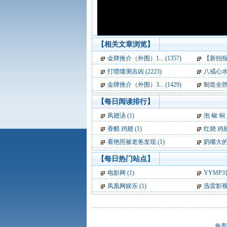
【相关文章浏览】
金牌推介（外围）1... (1357)
【新拍报】
打喷嚏测吉凶 (2223)
八戒心水（篮
金牌推介（外围）3... (1429)
制造全胜（
【每日阅读排行】
凤翅汤 (1)
泡 椒 焖 
香醋 鸡翅 (1)
红烧 鸡翅 
看艳照被老爸发现 (1)
奶嘴大的保
【每日热门站点】
电影网
(1)
YYMP
凤凰网娱乐
(1)
迅雷影
免责