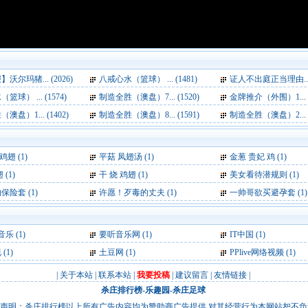
沃尔玛猪... (2026)
八戒心水（篮球） ... (1481)
证人不出庭正当理由... (
球） ... (1574)
制造全胜（澳盘）7... (1520)
金牌推介（外围）1... (
澳盘）1... (1402)
制造全胜（澳盘）8... (1591)
制造全胜（澳盘）2... (
鸡翅 (1)
平菇 凤翅汤 (1)
金葱 贵妃 鸡 (1)
(1)
干 烧 鸡翅 (1)
美女看待潜规则 (1)
险套 (1)
许愿！歹毒的丈夫 (1)
一帅哥欲买避孕套 (1)
3音乐
(1)
要听音乐网
(1)
IT中国
(1)
视
(1)
土豆网
(1)
PPlive网络视频
(1)
|
关于本站
|
联系本站
|
我要投稿
|
建议留言
|
友情链接
|
杀庄排行榜
-
乐趣园
-
杀庄足球
声明：杀庄排行榜以上所有广告内容均为赞助商广告提供,对其经营行为本网站恕不负