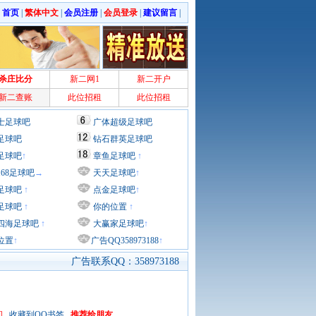
|
首页
|
繁体中文
|
会员注册
|
会员登录
|
建议留言
|
杀庄比分
新二网1
新二开户
新二查账
此位招租
此位招租
士足球吧
广体超级足球吧
足球吧
钻石群英足球吧
足球吧
↑
章鱼足球吧
↑
168足球吧
→
天天足球吧
↑
足球吧
↑
点金足球吧
↑
足球吧
↑
你的位置
↑
四海足球吧
↑
大赢家足球吧
↑
位置
↑
广告QQ358973188
↑
广告联系QQ：358973188
间
收藏到QQ书签
推荐给朋友