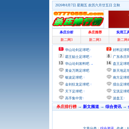
2026年8月7日 星期五 农历六月廿五日 立秋
杀庄分析
杀庄推荐
实用工
新二网3
新二网3
新二网
华山论剑足球吧
↑
好料足球
霸王贴士足球吧
↑
广东杀庄
华山论剑发料吧
→
盘王足球
黄金万两足球吧
新天地足
银波足球吧
↑
南方足球
金剑狂龙足球吧
↑
擂台足球
天下足球吧
↑
宝淇足球
高手集中营
↑
波盘王
↑
杀庄排行榜
→
新文频道
→
综合资讯
→
文章分类：
综合资讯
作者：好料