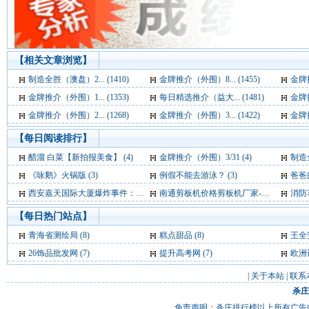
【相关文章浏览】
制造全胜（澳盘）2... (1410)
金牌推介（外围）8... (1455)
金牌推
金牌推介（外围）1... (1353)
每日精选推介（益大... (1481)
金牌推
金牌推介（外围）2... (1268)
金牌推介（外围）3... (1422)
金牌推
【每日阅读排行】
醋溜 白菜【新拍报美食】 (4)
金牌推介（外围）3/31 (4)
制造
《咏鹅》火锅版 (3)
例假不能去游泳？ (3)
爸爸的
西安嘉天国际大厦爆炸事件：基本确定为液化气爆炸 (3)
南通剪板机价格剪板机厂家-卷板机厂家 (3)
消防车救
【每日热门站点】
青海省测绘局
(8)
糕点甜品
(8)
王全
26饰品批发网
(7)
提升高考网
(7)
欧洲
|
关于本站
|
联系
杀庄
免责声明：杀庄排行榜以上所有广告