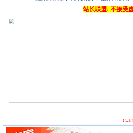
站长联盟: 不接受
【以上