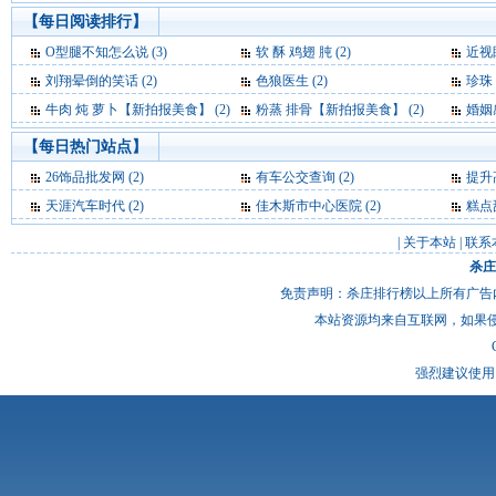
【每日阅读排行】
O型腿不知怎么说 (3)
软 酥 鸡翅 肫 (2)
近视眼
刘翔晕倒的笑话 (2)
色狼医生 (2)
珍珠
牛肉 炖 萝卜【新拍报美食】 (2)
粉蒸 排骨【新拍报美食】 (2)
婚姻
【每日热门站点】
26饰品批发网
(2)
有车公交查询
(2)
提升
天涯汽车时代
(2)
佳木斯市中心医院
(2)
糕点
|
关于本站
|
联系
杀庄
免责声明：杀庄排行榜以上所有广告
本站资源均来自互联网，如果
强烈建议使用 I