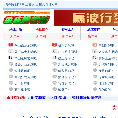
2026年8月8日 星期六 农历六月廿六日
杀庄分析
杀庄推荐
实用工具
足球赛程
完
新二网3
新二网3
新二网4
新二网5
新二
华山论剑足球吧
↑
好料足球吧
↑
皇朝足球吧
↑
霸王贴士足球吧
↑
广东杀庄同盟
↑
万家真意足球
华山论剑发料吧
→
盘王足球吧
→
发料王足球吧
黄金万两足球吧
新天地足球吧
↑
足球爆料吧
→
银波足球吧
↑
南方足球吧
↑
pk足球吧
↑
金剑狂龙足球吧
↑
擂台足球吧
↑
专家足球吧
↑
天下足球吧
↑
宝淇足球吧
↑
球王足球吧
↑
高手集中营
↑
波盘王
↑
你的位置
↑
杀庄排行榜
→
新文频道
→
SEO知识
→
如何删除负面信息
如