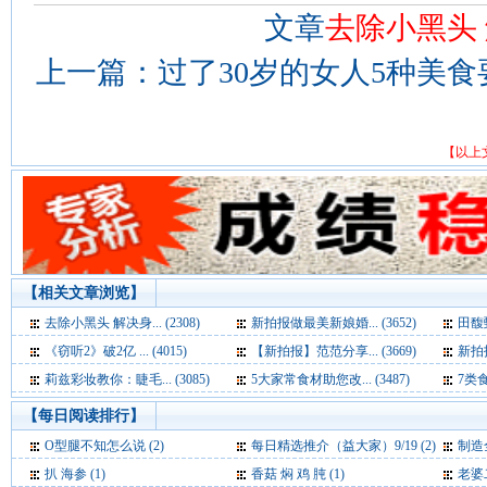
文章
去除小黑头
上一篇：
过了30岁的女人5种美食
【以上
【相关文章浏览】
去除小黑头 解决身... (2308)
新拍报做最美新娘婚... (3652)
田馥甄
《窃听2》破2亿 ... (4015)
【新拍报】范范分享... (3669)
新拍报
莉兹彩妆教你：睫毛... (3085)
5大家常食材助您改... (3487)
7类食
【每日阅读排行】
O型腿不知怎么说 (2)
每日精选推介（益大家）9/19 (2)
制造
扒 海参 (1)
香菇 焖 鸡 肫 (1)
老婆