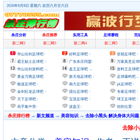
2026年8月8日 星期六 农历六月廿六日
杀庄分析
杀庄推荐
实用工具
足球赛程
完
新二网3
新二网3
新二网4
新二网5
新二
华山论剑足球吧
↑
好料足球吧
↑
皇朝足球吧
↑
霸王贴士足球吧
↑
广东杀庄同盟
↑
万家真意足球
华山论剑发料吧
→
盘王足球吧
→
发料王足球吧
黄金万两足球吧
新天地足球吧
↑
足球爆料吧
→
银波足球吧
↑
南方足球吧
↑
pk足球吧
↑
金剑狂龙足球吧
↑
擂台足球吧
↑
专家足球吧
↑
天下足球吧
↑
宝淇足球吧
↑
球王足球吧
↑
高手集中营
↑
波盘王
↑
你的位置
↑
杀庄排行榜
→
新文频道
→
美容知识
→
去除小黑头 解决身体大问题
去除小