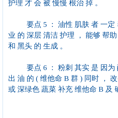
护理 才 会 被 慢慢 根治 掉 。
要点 5 ： 油性 肌肤 者 一定 养
业 的 深层 清洁 护理 ， 能够 帮助
和 黑头 的 生成 。
要点 6 ： 粉刺 其实 是 因为 酸
出 油 的 ( 维他命 B 群 ) 同时 ，
或 深绿色 蔬菜 补充 维他命 B 及