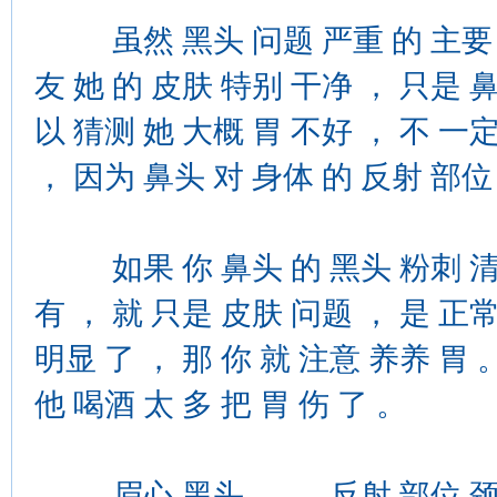
虽然 黑头 问题 严重 的 主要 产生
友 她 的 皮肤 特别 干净 ， 只是 鼻
以 猜测 她 大概 胃 不好 ， 不 一
， 因为 鼻头 对 身体 的 反射 部位
如果 你 鼻头 的 黑头 粉刺 清 干
有 ， 就 只是 皮肤 问题 ， 是 正常
明显 了 ， 那 你 就 注意 养养 胃 
他 喝酒 太 多 把 胃 伤 了 。
眉心 黑头 — — 反射 部位 颈