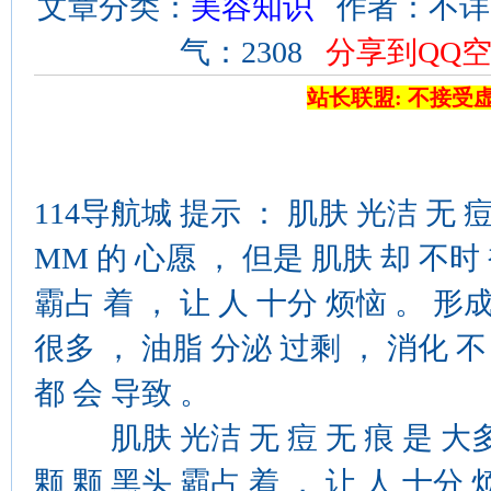
文章分类：
美容知识
作者：不详 来源
气：2308
分享到QQ
站长联盟: 不接受
114导航城 提示 ： 肌肤 光洁 无 
MM 的 心愿 ， 但是 肌肤 却 不时 
霸占 着 ， 让 人 十分 烦恼 。 形
很多 ， 油脂 分泌 过剩 ， 消化 不
都 会 导致 。
肌肤 光洁 无 痘 无 痕 是 大多数
颗 颗 黑头 霸占 着 ， 让 人 十分 