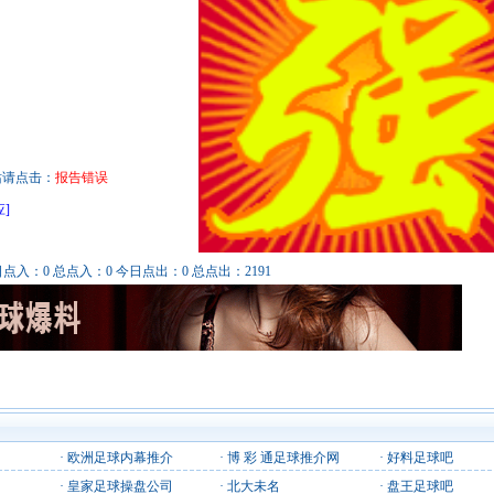
站请点击：
报告错误
应]
点入：0 总点入：0 今日点出：0 总点出：2191
·
欧洲足球内幕推介
·
博 彩 通足球推介网
·
好料足球吧
·
皇家足球操盘公司
·
北大未名
·
盘王足球吧