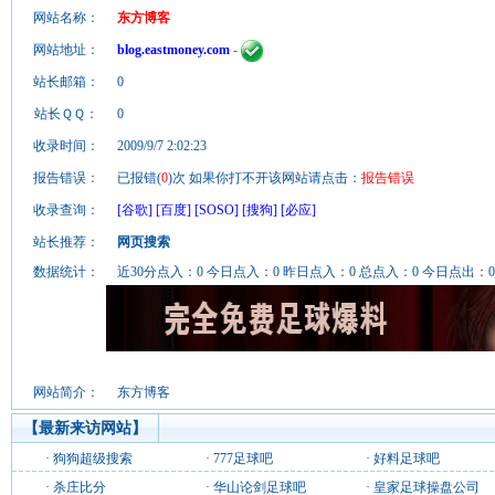
网站名称：
东方博客
网站地址：
blog.eastmoney.com
-
站长邮箱：
0
站长ＱＱ：
0
收录时间：
2009/9/7 2:02:23
报告错误：
已报错(
0
)次 如果你打不开该网站请点击：
报告错误
收录查询：
[谷歌]
[百度]
[SOSO]
[搜狗]
[必应]
站长推荐：
网页搜索
数据统计：
近30分点入：0 今日点入：0 昨日点入：0 总点入：0 今日点出：0 
网站简介：
东方博客
【最新来访网站】
·
狗狗超级搜索
·
777足球吧
·
好料足球吧
·
杀庄比分
·
华山论剑足球吧
·
皇家足球操盘公司