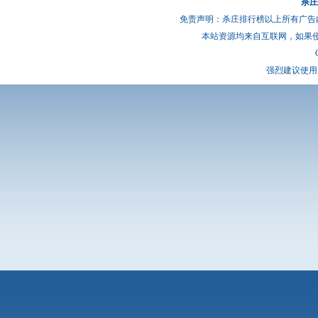
杀庄
免责声明：杀庄排行榜以上所有广告
本站资源均来自互联网，如果
强烈建议使用 I