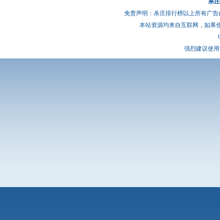
杀庄
免责声明：杀庄排行榜以上所有广告
本站资源均来自互联网，如果
强烈建议使用 I