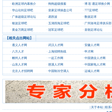
·
欧洲足球内幕推介
·
狗狗超级搜索
·
博 彩 通足球推介网
·
华山论剑足球吧
·
皇家足球操盘公司
·
777足球吧
·
广体超级足球论坛
·
易胜波
·
数据足球
·
银波足球吧
·
五湖四海足球吧
·
广州洛琦足球俱乐部
·
黄金万两足球吧
·
冠军足球吧
·
皇朝足球论坛
【相关点出网站】
·
遵义人才网
·
武汉人才网
·
安徽人才网
·
八方人才
·
上海招聘热线
·
申才网
·
郴州人才网
·
一起工作网
·
中国酒业人才网
·
山东人才网
·
慈溪人才网
·
中国家电人才网
·
北京人才招聘网
·
中国制冷空调人
·
运城人才网
|
关于本站
|
联系