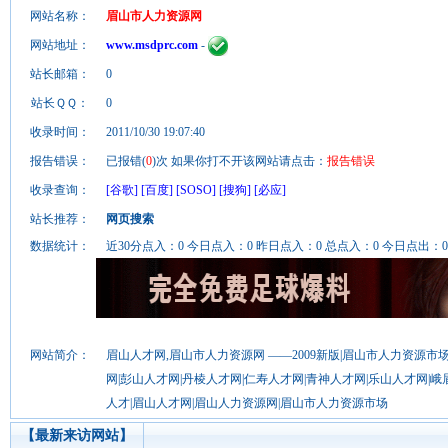
网站名称：
眉山市人力资源网
网站地址：
www.msdprc.com
-
站长邮箱：
0
站长ＱＱ：
0
收录时间：
2011/10/30 19:07:40
报告错误：
已报错(
0
)次 如果你打不开该网站请点击：
报告错误
收录查询：
[谷歌]
[百度]
[SOSO]
[搜狗]
[必应]
站长推荐：
网页搜索
数据统计：
近30分点入：0 今日点入：0 昨日点入：0 总点入：0 今日点出：0
网站简介：
眉山人才网,眉山市人力资源网 ——2009新版|眉山市人力资源市场
网|彭山人才网|丹棱人才网|仁寿人才网|青神人才网|乐山人才网|
人才|眉山人才网|眉山人力资源网|眉山市人力资源市场
【最新来访网站】