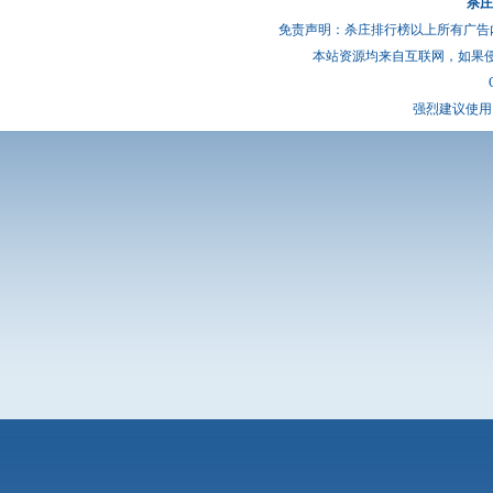
杀庄
免责声明：杀庄排行榜以上所有广告
本站资源均来自互联网，如果
强烈建议使用 I