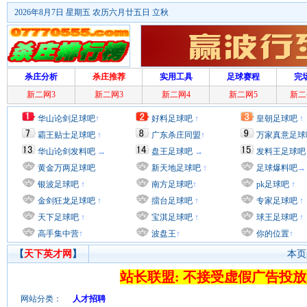
2026年8月7日 星期五 农历六月廿五日 立秋
杀庄分析
杀庄推荐
实用工具
足球赛程
完
新二网3
新二网3
新二网4
新二网5
新二
华山论剑足球吧
↑
好料足球吧
↑
皇朝足球吧
↑
霸王贴士足球吧
↑
广东杀庄同盟
↑
万家真意足球
华山论剑发料吧
→
盘王足球吧
→
发料王足球吧
黄金万两足球吧
新天地足球吧
↑
足球爆料吧
→
银波足球吧
↑
南方足球吧
↑
pk足球吧
↑
金剑狂龙足球吧
↑
擂台足球吧
↑
专家足球吧
↑
天下足球吧
↑
宝淇足球吧
↑
球王足球吧
↑
高手集中营
↑
波盘王
↑
你的位置
↑
【
天下英才网
】
本页最
站长联盟: 不接受虚假广告投放
网站分类：
人才招聘