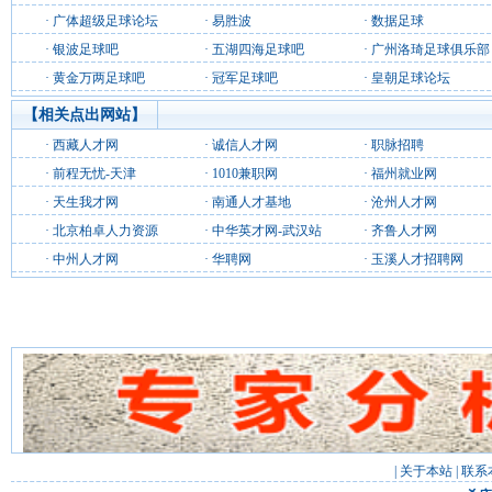
·
广体超级足球论坛
·
易胜波
·
数据足球
·
银波足球吧
·
五湖四海足球吧
·
广州洛琦足球俱乐部
·
黄金万两足球吧
·
冠军足球吧
·
皇朝足球论坛
【相关点出网站】
·
西藏人才网
·
诚信人才网
·
职脉招聘
·
前程无忧-天津
·
1010兼职网
·
福州就业网
·
天生我才网
·
南通人才基地
·
沧州人才网
·
北京柏卓人力资源
·
中华英才网-武汉站
·
齐鲁人才网
·
中州人才网
·
华聘网
·
玉溪人才招聘网
|
关于本站
|
联系