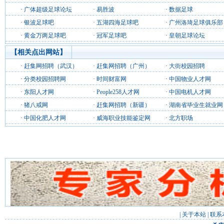
·
广体超级足球论坛
·
易胜波
·
数据足球
·
银波足球吧
·
五湖四海足球吧
·
广州洛琦足球俱乐部
·
黄金万两足球吧
·
冠军足球吧
·
皇朝足球论坛
【相关点出网站】
·
赶集网招聘（武汉）
·
赶集网招聘（广州）
·
大街校园招聘
·
分类校园招聘网
·
时间财富网
·
中国物业人才网
·
东阳人才网
·
People258人才网
·
中国电机人才网
·
猪八戒网
·
赶集网招聘（新疆）
·
湖南省毕业生就业网
·
中国化肥人才网
·
威海职业技能鉴定网
·
北方职场
|
关于本站
|
联系