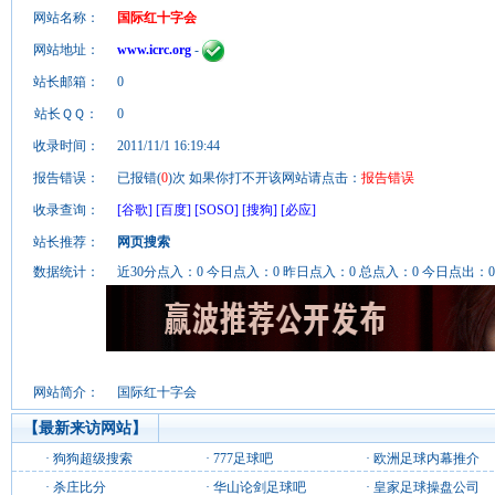
网站名称：
国际红十字会
网站地址：
www.icrc.org
-
站长邮箱：
0
站长ＱＱ：
0
收录时间：
2011/11/1 16:19:44
报告错误：
已报错(
0
)次 如果你打不开该网站请点击：
报告错误
收录查询：
[谷歌]
[百度]
[SOSO]
[搜狗]
[必应]
站长推荐：
网页搜索
数据统计：
近30分点入：0 今日点入：0 昨日点入：0 总点入：0 今日点出：0
网站简介：
国际红十字会
【最新来访网站】
·
狗狗超级搜索
·
777足球吧
·
欧洲足球内幕推介
·
杀庄比分
·
华山论剑足球吧
·
皇家足球操盘公司