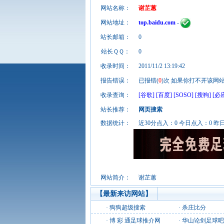
网站名称：
谢芷蕙
网站地址：
top.baidu.com
-
站长邮箱：
0
站长ＱＱ：
0
收录时间：
2011/11/2 13:19:42
报告错误：
已报错(
0
)次 如果你打不开该网
收录查询：
[谷歌]
[百度]
[SOSO]
[搜狗]
[必
站长推荐：
网页搜索
数据统计：
近30分点入：0 今日点入：0 昨
网站简介：
谢芷蕙
【最新来访网站】
·
狗狗超级搜索
·
杀庄比分
·
博 彩 通足球推介网
·
华山论剑足球吧