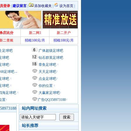
员登录
|
建议留言
|
添加收藏夹
|
设为首页
|
杀庄比分
新二网1
新二开户
新二查账
招租100元/月
招租100元/月
士足球吧
广体超级足球吧
足球吧
钻石群英足球吧
足球吧
↑
章鱼足球吧
↑
168足球吧
→
天天足球吧
↑
足球吧
↑
点金足球吧
↑
足球吧
↑
你的位置
↑
四海足球吧
↑
大赢家足球吧
↑
位置
↑
广告QQ358973188
↑
8973188
站内网址搜索
站长推荐