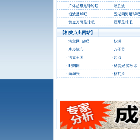
·
广体超级足球论坛
·
易胜波
·
银波足球吧
·
五湖四海足球吧
·
黄金万两足球吧
·
冠军足球吧
【相关点出网站】
·
淘宝网_贴吧
·
杨澜
·
步步惊心
·
万圣节
·
洛克王国
·
起点
·
昵图网
·
杨贵妃 范冰冰
·
向华强
·
格瓦拉