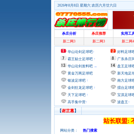
2026年8月8日 星期六 农历六月廿六日
杀庄分析
杀庄推荐
实用工
新二网3
新二网3
新二网
华山论剑足球吧
↑
好料足球
霸王贴士足球吧
↑
广东杀庄
华山论剑发料吧
→
盘王足球
黄金万两足球吧
新天地足
银波足球吧
↑
南方足球
金剑狂龙足球吧
↑
擂台足球
天下足球吧
↑
宝淇足球
高手集中营
↑
波盘王
↑
【
谢芷蕙
】
站长联盟:
网站分类：
热门搜索