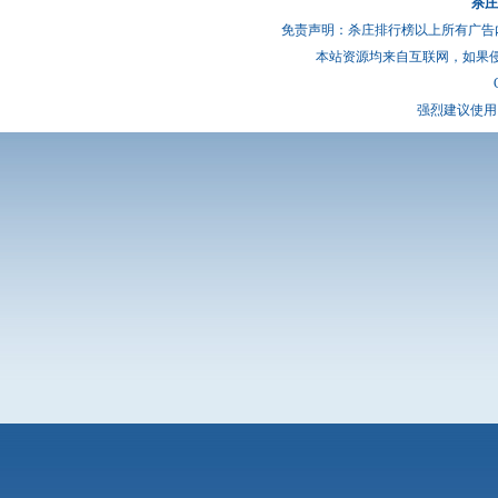
杀庄
免责声明：杀庄排行榜以上所有广告
本站资源均来自互联网，如果
强烈建议使用 I