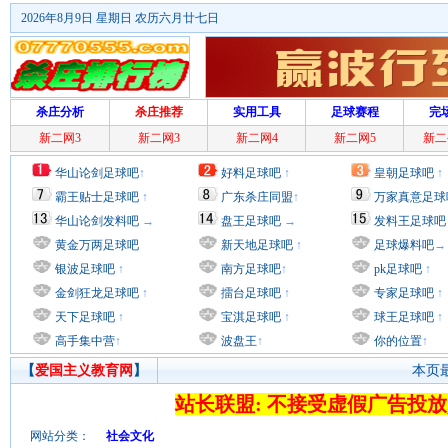
2026年8月9日 星期日 农历六月廿七日
杀庄分析
杀庄推荐
实用工具
足球赛程
完
新二网3
新二网3
新二网4
新二网5
新二
华山论剑足球吧
↑
好料足球吧
↑
皇朝足球吧
↑
霸王贴士足球吧
↑
广东杀庄同盟
↑
万家真意足球
华山论剑发料吧
→
盘王足球吧
→
发料王足球吧
黄金万两足球吧
新天地足球吧
↑
足球爆料吧
→
银波足球吧
↑
南方足球吧
↑
pk足球吧
↑
金剑狂龙足球吧
↑
擂台足球吧
↑
专家足球吧
↑
天下足球吧
↑
宝淇足球吧
↑
球王足球吧
↑
高手集中营
↑
波盘王
↑
你的位置
↑
【
爱国主义教育网
】
本页最后
站长联盟: 不接受虚假广告投放
网站分类：
社会文化