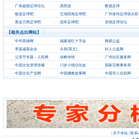
·
广体超级足球论坛
·
易胜波
·
数据足球
·
银波足球吧
·
五湖四海足球吧
·
广州洛琦足球俱乐部
·
黄金万两足球吧
·
冠军足球吧
·
皇朝足球论坛
【相关点出网站】
·
中华英雄网
·
福建省红十字会
·
网易公益
·
李嘉诚基金会
·
头骨[英文]
·
好人公益网
·
父亲节专题－人民网
·
绿树传情
·
广州社区服务网
·
中国文化管理传播
·
13岁小情侣生娃
·
国家宗教事务局
·
中国文化产业网
·
中国佛教故事网
·
中国寻人信息网
|
关于本站
|
联系