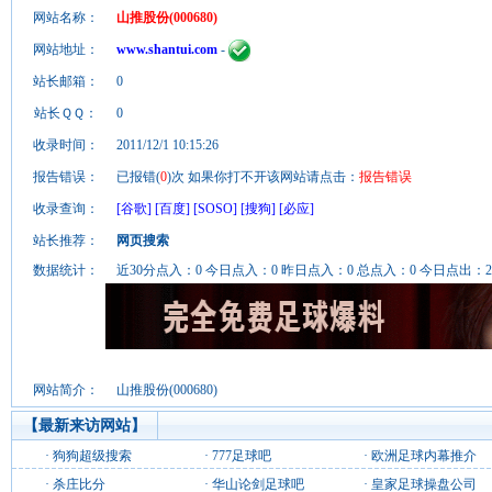
网站名称：
山推股份(000680)
网站地址：
www.shantui.com
-
站长邮箱：
0
站长ＱＱ：
0
收录时间：
2011/12/1 10:15:26
报告错误：
已报错(
0
)次 如果你打不开该网站请点击：
报告错误
收录查询：
[谷歌]
[百度]
[SOSO]
[搜狗]
[必应]
站长推荐：
网页搜索
数据统计：
近30分点入：0 今日点入：0 昨日点入：0 总点入：0 今日点出：2
网站简介：
山推股份(000680)
【最新来访网站】
·
狗狗超级搜索
·
777足球吧
·
欧洲足球内幕推介
·
杀庄比分
·
华山论剑足球吧
·
皇家足球操盘公司