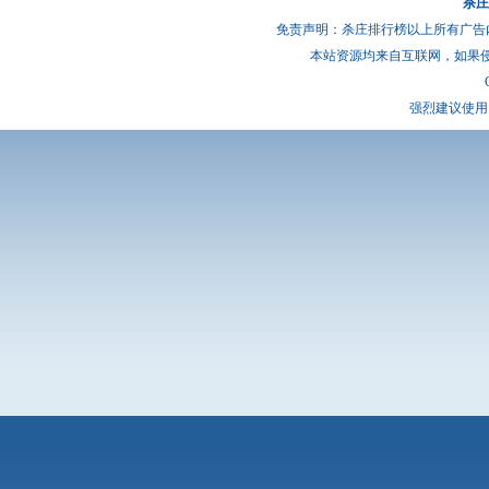
杀庄
免责声明：杀庄排行榜以上所有广告
本站资源均来自互联网，如果
强烈建议使用 I