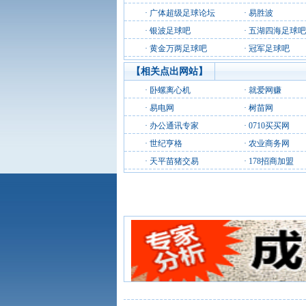
·
广体超级足球论坛
·
易胜波
·
银波足球吧
·
五湖四海足球吧
·
黄金万两足球吧
·
冠军足球吧
【相关点出网站】
·
卧螺离心机
·
就爱网赚
·
易电网
·
树苗网
·
办公通讯专家
·
0710买买网
·
世纪亨格
·
农业商务网
·
天平苗猪交易
·
178招商加盟