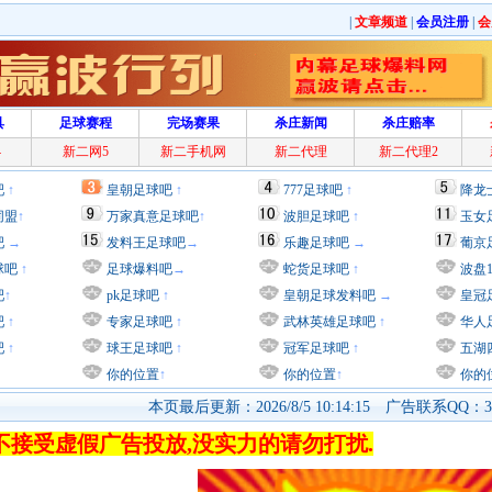
|
文章频道
|
会员注册
|
会
具
足球赛程
完场赛果
杀庄新闻
杀庄赔率
4
新二网5
新二手机网
新二代理
新二代理2
吧
↑
皇朝足球吧
↑
777足球吧
↑
降龙
同盟
↑
万家真意足球吧
↑
波胆足球吧
↑
玉女
吧
→
发料王足球吧
→
乐趣足球吧
→
葡京
球吧
↑
足球爆料吧
→
蛇货足球吧
↑
波盘
吧
↑
pk足球吧
↑
皇朝足球发料吧
→
皇冠
吧
↑
专家足球吧
↑
武林英雄足球吧
↑
华人
吧
↑
球王足球吧
↑
冠军足球吧
↑
五湖
你的位置
↑
你的位置
↑
你的
本页最后更新：2026/8/5 10:14:15 广告联系QQ：35
 不接受虚假广告投放,没实力的请勿打扰.