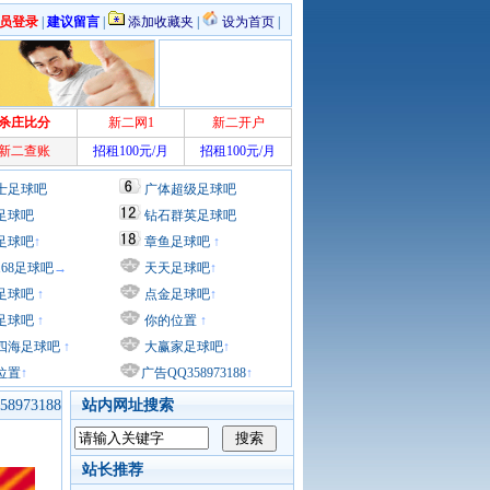
员登录
|
建议留言
|
添加收藏夹
|
设为首页
|
杀庄比分
新二网1
新二开户
新二查账
招租100元/月
招租100元/月
士足球吧
广体超级足球吧
足球吧
钻石群英足球吧
足球吧
↑
章鱼足球吧
↑
168足球吧
→
天天足球吧
↑
足球吧
↑
点金足球吧
↑
足球吧
↑
你的位置
↑
四海足球吧
↑
大赢家足球吧
↑
位置
↑
广告QQ358973188
↑
8973188
站内网址搜索
站长推荐