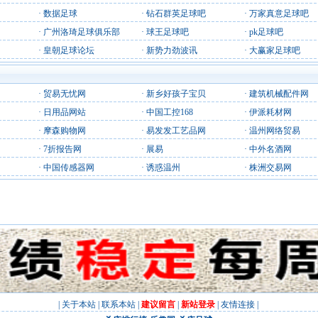
·
数据足球
·
钻石群英足球吧
·
万家真意足球吧
·
广州洛琦足球俱乐部
·
球王足球吧
·
pk足球吧
·
皇朝足球论坛
·
新势力劲波讯
·
大赢家足球吧
·
贸易无忧网
·
新乡好孩子宝贝
·
建筑机械配件网
·
日用品网站
·
中国工控168
·
伊派耗材网
·
摩森购物网
·
易发发工艺品网
·
温州网络贸易
·
7折报告网
·
展易
·
中外名酒网
·
中国传感器网
·
诱惑温州
·
株洲交易网
|
关于本站
|
联系本站
|
建议留言
|
新站登录
|
友情连接
|