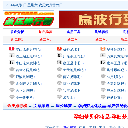
2026年8月8日 星期六 农历六月廿六日
杀庄分析
杀庄推荐
实用工具
足球赛程
完
新二网3
新二网3
新二网4
新二网5
新二
华山论剑足球吧
↑
好料足球吧
↑
皇朝足球吧
↑
霸王贴士足球吧
↑
广东杀庄同盟
↑
万家真意足球
华山论剑发料吧
→
盘王足球吧
→
发料王足球吧
黄金万两足球吧
新天地足球吧
↑
足球爆料吧
→
银波足球吧
↑
南方足球吧
↑
pk足球吧
↑
金剑狂龙足球吧
↑
擂台足球吧
↑
专家足球吧
↑
天下足球吧
↑
宝淇足球吧
↑
球王足球吧
↑
高手集中营
↑
波盘王
↑
你的位置
↑
杀庄排行榜
→
文章频道
→
周公解梦
→
孕妇梦见化妆品-孕妇梦见化
孕妇梦见化妆品-孕妇梦
文章分类：
周公解梦
作者：未知 来源：网络 时间：2012/