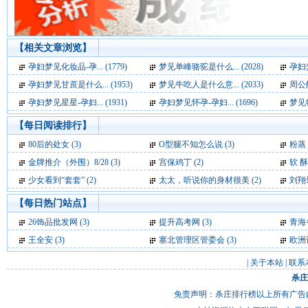
【相关文章浏览】
孕妇梦见化妆品-孕... (1779)
梦见单峰骆驼是什么... (2028)
孕妇梦
孕妇梦见甘蔗是什么... (1953)
梦见牛吃人是什么意... (2033)
周公解
孕妇梦见星星-孕妇... (1931)
孕妇梦见怀孕-孕妇... (1696)
梦见牦
【每日阅读排行】
80后的处女 (3)
O型腿不知怎么说 (3)
粉蒸
金牌推介（外围）8/28 (3)
宫保鸡丁 (2)
软 酥
少女看到“套套” (2)
太太，听说你的身材很美 (2)
刘翔
【每日热门站点】
26饰品批发网
(3)
提升高考网
(3)
青海
王全安
(3)
塞北管理区管委会
(3)
欧洲
|
关于本站
|
联系
杀庄
免责声明：杀庄排行榜以上所有广告