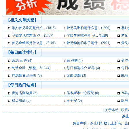
【相关文章浏览】
孕妇梦见吃枣是什么... (1816)
梦见美洲豹是什么意... (1989)
孕妇梦
孕妇梦见吃东西-孕... (1787)
孕妇梦见吃鸡蛋-孕... (1829)
梦见马
梦见金丝猴是什么意... (2101)
梦见动物的爪子是什... (2021)
梦见麝
【每日阅读排行】
卤鸡 三 件 (4)
卤 鸡翅 (4)
偷吃
制造全胜（澳盘）5/13 (4)
每日精选推介 05号 (4)
每日精
炸鸡翅 配斑兰叶 (3)
龙眼 鸡翅 (3)
蚝油 
【每日热门站点】
青海省测绘局
(6)
佳木斯市中心医院
(6)
26
糕点甜品
(5)
王全安
(5)
欧洲
|
关于本站
|
联系
杀庄
免责声明：杀庄排行榜以上所有广告