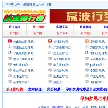
2026年8月6日 星期四 农历六月廿四日
杀庄分析
杀庄推荐
实用工具
足球赛程
完
新二网3
新二网3
新二网4
新二网5
新二
华山论剑足球吧
↑
好料足球吧
↑
皇朝足球吧
↑
霸王贴士足球吧
↑
广东杀庄同盟
↑
万家真意足球
华山论剑发料吧
→
盘王足球吧
→
发料王足球吧
黄金万两足球吧
新天地足球吧
↑
足球爆料吧
→
银波足球吧
↑
南方足球吧
↑
pk足球吧
↑
金剑狂龙足球吧
↑
擂台足球吧
↑
专家足球吧
↑
天下足球吧
↑
宝淇足球吧
↑
球王足球吧
↑
高手集中营
↑
波盘王
↑
你的位置
↑
杀庄排行榜
→
文章频道
→
周公解梦
→
孕妇梦见吃枣是什么意思-好
孕妇梦见吃枣
文章分类：
周公解梦
作者：未知 来源：网络 时间：2012/7