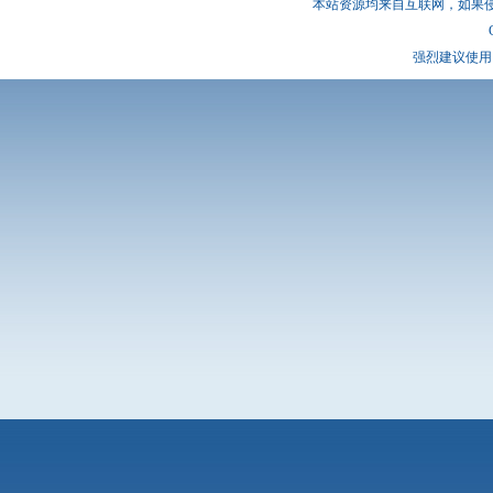
本站资源均来自互联网，如果
强烈建议使用 I