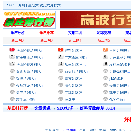
2026年8月8日 星期六 农历六月廿六日
杀庄分析
杀庄推荐
实用工具
足球赛程
完
新二网3
新二网3
新二网4
新二网5
新二
华山论剑足球吧
↑
好料足球吧
↑
皇朝足球吧
↑
霸王贴士足球吧
↑
广东杀庄同盟
↑
万家真意足球
华山论剑发料吧
→
盘王足球吧
→
发料王足球吧
黄金万两足球吧
新天地足球吧
↑
足球爆料吧
→
银波足球吧
↑
南方足球吧
↑
pk足球吧
↑
金剑狂龙足球吧
↑
擂台足球吧
↑
专家足球吧
↑
天下足球吧
↑
宝淇足球吧
↑
球王足球吧
↑
高手集中营
↑
波盘王
↑
你的位置
↑
杀庄排行榜
→
文章频道
→
SEO知识
→
好料无敌绝杀 03.14
好
文章分类：
SEO知识
作者：好料 来源：好料 时间：2015/3