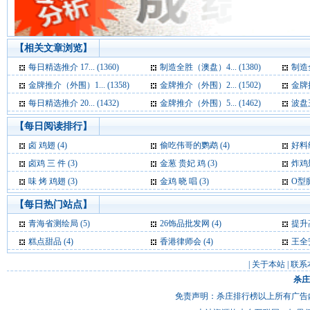
【相关文章浏览】
每日精选推介 17... (1360)
制造全胜（澳盘）4... (1380)
制造全
金牌推介（外围）1... (1358)
金牌推介（外围）2... (1502)
金牌推
每日精选推介 20... (1432)
金牌推介（外围）5... (1462)
波盘王
【每日阅读排行】
卤 鸡翅 (4)
偷吃伟哥的鹦鹉 (4)
好料绝
卤鸡 三 件 (3)
金葱 贵妃 鸡 (3)
炸鸡翅
味 烤 鸡翅 (3)
金鸡 晓 唱 (3)
O型
【每日热门站点】
青海省测绘局
(5)
26饰品批发网
(4)
提升
糕点甜品
(4)
香港律师会
(4)
王全
|
关于本站
|
联系
杀庄
免责声明：杀庄排行榜以上所有广告