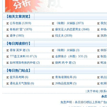
【相关文章浏览】
公车色狼 (12819)
《咏鹅》火锅版 (2073)
我负责
爸爸的“蛋” (1870)
爆笑逗人的恋爱男女 (3040)
本钱小
避孕 (1905)
找丈夫 (2039)
洞房偷
【每日阅读排行】
香辣 莴笋 翅 (3)
《咏鹅》火锅版 (3)
例假
777盘王来料 01.07 (3)
金牌推介（外围）3/31 (3)
制造
如何增加有效的外链 (2)
烧烤 鸡 中 翅 (2)
蚝油 
【每日热门站点】
提升高考网
(6)
青海省测绘局
(6)
糕点
通化县天气预报
(6)
26饰品批发网
(5)
欧洲
|
关于本站
|
联系
杀庄
免责声明：杀庄排行榜以上所有广告