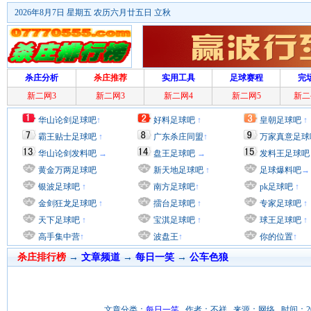
2026年8月7日 星期五 农历六月廿五日 立秋
杀庄分析
杀庄推荐
实用工具
足球赛程
完
新二网3
新二网3
新二网4
新二网5
新二
华山论剑足球吧
↑
好料足球吧
↑
皇朝足球吧
↑
霸王贴士足球吧
↑
广东杀庄同盟
↑
万家真意足球
华山论剑发料吧
→
盘王足球吧
→
发料王足球吧
黄金万两足球吧
新天地足球吧
↑
足球爆料吧
→
银波足球吧
↑
南方足球吧
↑
pk足球吧
↑
金剑狂龙足球吧
↑
擂台足球吧
↑
专家足球吧
↑
天下足球吧
↑
宝淇足球吧
↑
球王足球吧
↑
高手集中营
↑
波盘王
↑
你的位置
↑
杀庄排行榜
→
文章频道
→
每日一笑
→
公车色狼
文章分类：
每日一笑
作者：不祥 来源：网络 时间：2011/9/