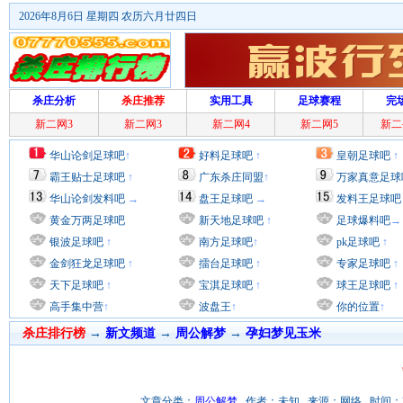
2026年8月6日 星期四 农历六月廿四日
杀庄分析
杀庄推荐
实用工具
足球赛程
完
新二网3
新二网3
新二网4
新二网5
新二
华山论剑足球吧
↑
好料足球吧
↑
皇朝足球吧
↑
霸王贴士足球吧
↑
广东杀庄同盟
↑
万家真意足球
华山论剑发料吧
→
盘王足球吧
→
发料王足球吧
黄金万两足球吧
新天地足球吧
↑
足球爆料吧
→
银波足球吧
↑
南方足球吧
↑
pk足球吧
↑
金剑狂龙足球吧
↑
擂台足球吧
↑
专家足球吧
↑
天下足球吧
↑
宝淇足球吧
↑
球王足球吧
↑
高手集中营
↑
波盘王
↑
你的位置
↑
杀庄排行榜
→
新文频道
→
周公解梦
→
孕妇梦见玉米
文章分类：
周公解梦
作者：未知 来源：网络 时间：2012/6