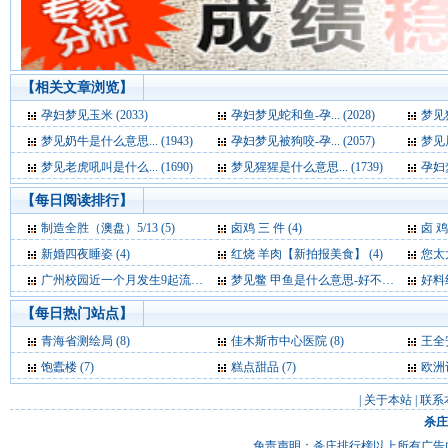
【相关文章浏览】
孕妇梦见玉米 (2033)
孕妇梦见蛇和鱼-孕... (2028)
梦见狐
梦见奶牛是什么意思... (1943)
孕妇梦见被狗咬-孕... (2057)
梦见犀
梦见老虎吼叫是什么... (1690)
梦见猩猩是什么意思... (1739)
孕妇梦
【每日阅读排行】
制造全胜（澳盘）5/13 (5)
卤鸡 三 件 (4)
卤 鸡
新婚四夜睡姿 (4)
红烧 羊肉【新拍报美食】 (4)
您太太
广州校园近一个月发生9起流感聚集性病例 (4)
梦见鳖 甲鱼是什么意思-好不好-代表什么-周公解梦 (4)
好料绝
【每日热门站点】
青海省测绘局
(8)
佳木斯市中心医院
(8)
王全
饱蠹楼
(7)
糕点甜品
(7)
欧洲
|
关于本站
|
联系
杀庄
免责声明：杀庄排行榜以上所有广告