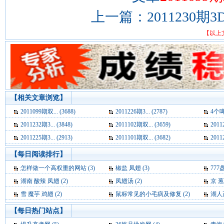
上一篇：
2011230
【以上
【相关文章浏览】
2011099期双... (3688)
2011226期3... (2787)
4个啤
2011232期3... (3848)
2011102期双... (3659)
2011
2011225期3... (2913)
2011101期双... (3682)
2011
【每日阅读排行】
怎样做一个高权重的网站 (3)
椒盐 凤翅 (3)
777盘
湖南 酸辣 凤翅 (2)
凤翅汤 (2)
京 葱
雪 魔芋 鸡翅 (2)
鼠标常见的小毛病及修复 (2)
湖人正式
【每日热门站点】