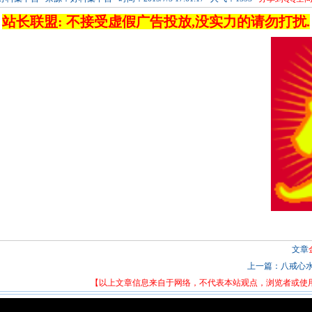
站长联盟: 不接受虚假广告投放,没实力的请勿打扰.
文章
上一篇：
八戒心水
【以上文章信息来自于网络，不代表本站观点，浏览者或使