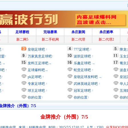
具
足球赛程
完场赛果
杀庄新闻
杀庄赔率
4
新二网5
新二手机网
新二代理
新二代理2
吧
↑
皇朝足球吧
↑
777足球吧
↑
降龙
同盟
↑
万家真意足球吧
↑
波胆足球吧
↑
玉女
吧
→
发料王足球吧
→
乐趣足球吧
→
葡京
球吧
↑
足球爆料吧
→
蛇货足球吧
↑
波盘
吧
↑
pk足球吧
↑
皇朝足球发料吧
→
皇冠
吧
↑
专家足球吧
↑
武林英雄足球吧
↑
华人
吧
↑
球王足球吧
↑
冠军足球吧
↑
五湖
你的位置
↑
你的位置
↑
你的
金牌推介（外围）7/5
金牌推介（外围）7/5
集中营 来源：好料集中营 时间：2015/7/5 17:01:17 人气：1593
分享到QQ空