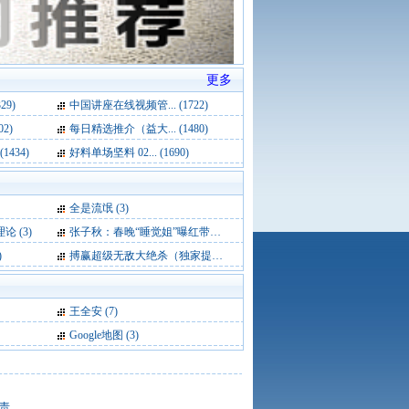
更多
29)
中国讲座在线视频管... (1722)
2)
每日精选推介（益大... (1480)
1434)
好料单场坚料 02... (1690)
全是流氓 (3)
 (3)
张子秋：春晚“睡觉姐”曝红带给央视多少尴尬 (3)
)
搏赢超级无敌大绝杀（独家提供）06.13 (3)
王全安
(7)
Google地图
(3)
责。