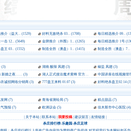
介（益大... (1529)
好料无敌绝杀 03... (1708)
每日精选推介 09... (13
 12... (5649)
金牌推介（外围）1... (1265)
每日精选推介 1号 (130
 03... (1552)
制造全胜（澳盘）1... (1415)
制造全胜（澳盘）7... (
(3)
湖南 酸辣 凤翅 (3)
椒盐 凤翅 (3)
 新婚之夜…… (3)
湖人正式接洽魔术黄蜂 官方求购霍华德+保罗 (3)
中国讲座在线视频管理论
衣诚招网络分销商 (3)
777盘王来料 01.07 (3)
好料绝杀盘王02.14 (3
批发网
(7)
青海省测绘局
(7)
糕点甜品
(7)
天气预报
(7)
欧洲议会
(5)
佳木斯市中心医院
(4)
|
关于本站
|
联系本站
|
我要投稿
|
建议留言
|
友情链接
|
杀庄排行榜
-
乐趣园
-
杀庄足球
声明：杀庄排行榜以上所有广告内容均为赞助商广告提供,对其经营行为本网站恕不负