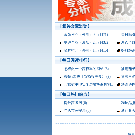
【相关文章浏览】
金牌推介（外围）9... (1471)
每日精选推
制造全胜（澳盘）2... (1432)
澳盘全胜一击
金牌推介（外围）1... (1416)
好料绝杀盘王
【每日阅读排行】
怎样做一个高权重的网站 (3)
油焖茄子 
香菇 炖 鸡【新拍报美食】 (3)
某君再婚
印媒称中印实施边境协调机制 避免意外冲突 (3)
法维诗内
【每日热门站点】
提升高考网
(8)
26饰品
包头市公安局
(7)
通化县
免责