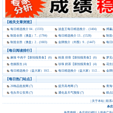
【相关文章浏览】
每日精选推介 04... (1333)
波盘王每日精选推介... (1404)
搏赢超
制造全胜（澳盘）7... (1784)
每日精选推介 13... (1528)
制造全
制造全胜（澳盘）2... (1603)
金牌推介（外围）9... (1447)
每日精
【每日阅读排行】
麻辣 牛肉干【新拍报美食】 (6)
粉蒸 排骨【新拍报美食】 (6)
梦见单峰骆
色狼医生 (4)
珍珠 奶茶【新拍报美食】 (4)
花生
每日精选推介（益大家）10/20 (4)
每日精选推介（益大家）11/24 (4)
金牌推
【每日热门站点】
26饰品批发网
(7)
提升高考网
(7)
青海
包头市公安局
(7)
通化县天气预报
(7)
糕点
|
关于本站
|
联系
杀庄
免责声明：杀庄排行榜以上所有广告