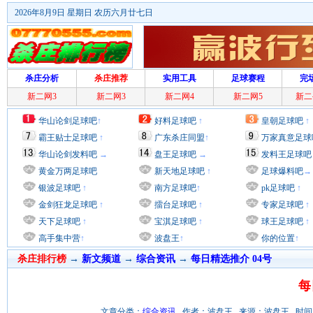
2026年8月9日 星期日 农历六月廿七日
杀庄分析
杀庄推荐
实用工具
足球赛程
完
新二网3
新二网3
新二网4
新二网5
新二
华山论剑足球吧
↑
好料足球吧
↑
皇朝足球吧
↑
霸王贴士足球吧
↑
广东杀庄同盟
↑
万家真意足球
华山论剑发料吧
→
盘王足球吧
→
发料王足球吧
黄金万两足球吧
新天地足球吧
↑
足球爆料吧
→
银波足球吧
↑
南方足球吧
↑
pk足球吧
↑
金剑狂龙足球吧
↑
擂台足球吧
↑
专家足球吧
↑
天下足球吧
↑
宝淇足球吧
↑
球王足球吧
↑
高手集中营
↑
波盘王
↑
你的位置
↑
杀庄排行榜
→
新文频道
→
综合资讯
→
每日精选推介 04号
每
文章分类：
综合资讯
作者：波盘王 来源：波盘王 时间：2017/