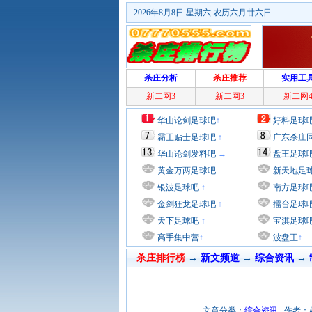
2026年8月8日 星期六 农历六月廿六日
杀庄分析
杀庄推荐
实用工
新二网3
新二网3
新二网
华山论剑足球吧
↑
好料足球
霸王贴士足球吧
↑
广东杀庄
华山论剑发料吧
→
盘王足球
黄金万两足球吧
新天地足
银波足球吧
↑
南方足球
金剑狂龙足球吧
↑
擂台足球
天下足球吧
↑
宝淇足球
高手集中营
↑
波盘王
↑
杀庄排行榜
→
新文频道
→
综合资讯
→
文章分类：
综合资讯
作者：好料