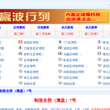
具
足球赛程
完场赛果
杀庄新闻
杀庄赔率
4
新二网5
新二手机网
新二代理
新二代理2
吧
↑
皇朝足球吧
↑
777足球吧
↑
降龙
同盟
↑
万家真意足球吧
↑
波胆足球吧
↑
玉女
吧
→
发料王足球吧
→
乐趣足球吧
→
葡京
球吧
↑
足球爆料吧
→
蛇货足球吧
↑
波盘
吧
↑
pk足球吧
↑
皇朝足球发料吧
→
皇冠
吧
↑
专家足球吧
↑
武林英雄足球吧
↑
华人
吧
↑
球王足球吧
↑
冠军足球吧
↑
五湖
你的位置
↑
你的位置
↑
你的
制造全胜（澳盘）7号
制造全胜（澳盘）7号
集中营 来源：好料集中营 时间：2017/8/7 19:36:50 人气：1280
分享到QQ空