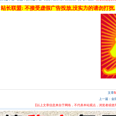
站长联盟: 不接受虚假广告投放,没实力的请勿打扰.
文章
上一篇：
金
【以上文章信息来自于网络，不代表本站观点，浏览者或使