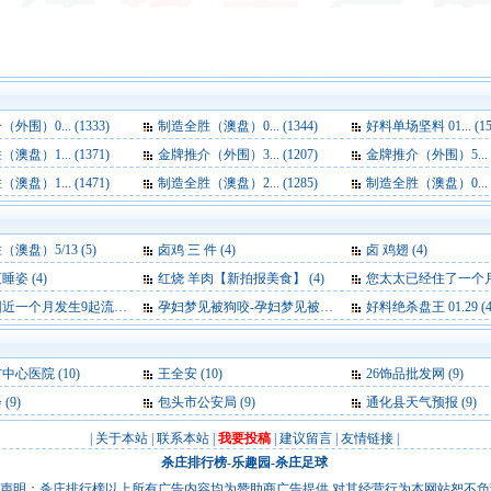
外围）0... (1333)
制造全胜（澳盘）0... (1344)
好料单场坚料 01... (15
澳盘）1... (1371)
金牌推介（外围）3... (1207)
金牌推介（外围）5... (
澳盘）1... (1471)
制造全胜（澳盘）2... (1285)
制造全胜（澳盘）0... (
澳盘）5/13 (5)
卤鸡 三 件 (4)
卤 鸡翅 (4)
姿 (4)
红烧 羊肉【新拍报美食】 (4)
您太太已经住了一个月【新拍报每日
月发生9起流感聚集性病例 (4)
孕妇梦见被狗咬-孕妇梦见被狗咬是什么意思-好不好-代表什么 (4)
好料绝杀盘王 01.29 (4
市中心医院
(10)
王全安
(10)
26饰品批发网
(9)
会
(9)
包头市公安局
(9)
通化县天气预报
(9)
|
关于本站
|
联系本站
|
我要投稿
|
建议留言
|
友情链接
|
杀庄排行榜
-
乐趣园
-
杀庄足球
声明：杀庄排行榜以上所有广告内容均为赞助商广告提供,对其经营行为本网站恕不负