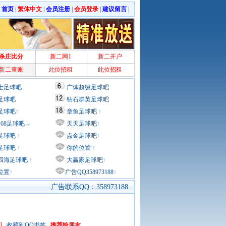
|
首页
|
繁体中文
|
会员注册
|
会员登录
|
建议留言
|
杀庄比分
新二网1
新二开户
新二查账
此位招租
此位招租
士足球吧
广体超级足球吧
足球吧
钻石群英足球吧
足球吧
↑
章鱼足球吧
↑
168足球吧
→
天天足球吧
↑
足球吧
↑
点金足球吧
↑
足球吧
↑
你的位置
↑
四海足球吧
↑
大赢家足球吧
↑
位置
↑
广告QQ358973188
↑
广告联系QQ：358973188
间
收藏到QQ书签
推荐给朋友